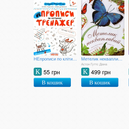
НЕпрописи по клітинках
Метелик неквапливий
Астон Гуттс Діана
55 грн
499 грн
К
К
В кошик
В кошик