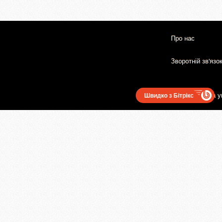
Про нас
Зворотній зв'язо
Користувацька у
Швидко з Бітрікс