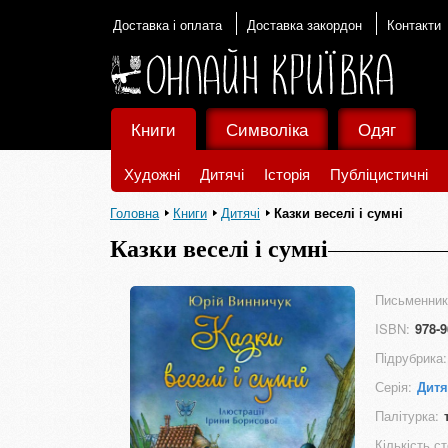
Доставка і оплата
Доставка закордон
Контакти
Книги
Символіка
Одяг
Художні
Дитячі
Історія
Публіцистичні
Головна
Книги
Дитячі
Казки веселі і сумні
Казки веселі і сумні
Письменник
ISBN:
978-9
Підрубрика:
Серія:
Дитя
Палітурка:
Кількість ст