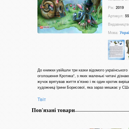
Рік:
2019
Артикул:
55
Видавництв
Мова:
Укра
До книжки увійшли три казки відомого українськог
оголошення Кротика", з яких маленькі читачі дізнаю
жучок врятував життя в’язню і як один кротик виріш
художниці Ірини Борисової, яка зараз мешкає у СШ
Твіт
Пов'язані товари