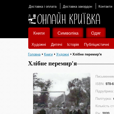
Доставка і оплата
Доставка закордон
Контакти
Книги
Символіка
Одяг
Художні
Дитячі
Історія
Публіцистичні
Головна
Книги
Художні
Хлібне перемир'я
Хлібне перемир'я
Письменник
ISBN:
978-6
Підрубрика:
Палітурка:
Кількість ст
Рік:
2020