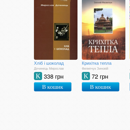
Хліб і шоколад
Крихітка тепла
Дочинець Мирослав
Филипчук Зиновій
338 грн
72 грн
К
К
В кошик
В кошик