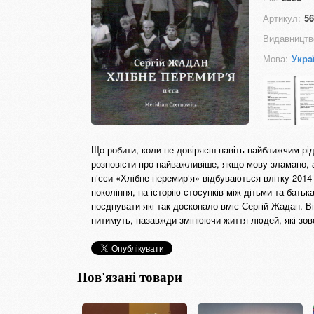
Артикул:
56
Видавництв
Мова:
Укра
Що робити, коли не довіряєш навіть найближчим рід
розповісти про найважливіше, якщо мову зламано, 
п’єси «Хлібне перемир’я» відбуваються влітку 2014 
покоління, на історію стосунків між дітьми та батька
поєднувати які так досконало вміє Сергій Жадан. Ві
нитимуть, назавжди змінюючи життя людей, які зов
Пов'язані товари