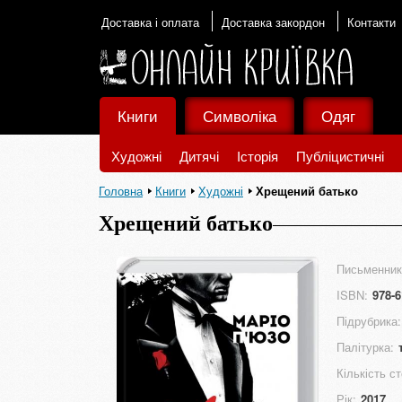
Доставка і оплата
Доставка закордон
Контакти
Книги
Символіка
Одяг
Художні
Дитячі
Історія
Публіцистичні
Головна
Книги
Художні
Хрещений батько
Хрещений батько
Письменник
ISBN:
978-6
Підрубрика:
Палітурка:
Кількість ст
Рік:
2017