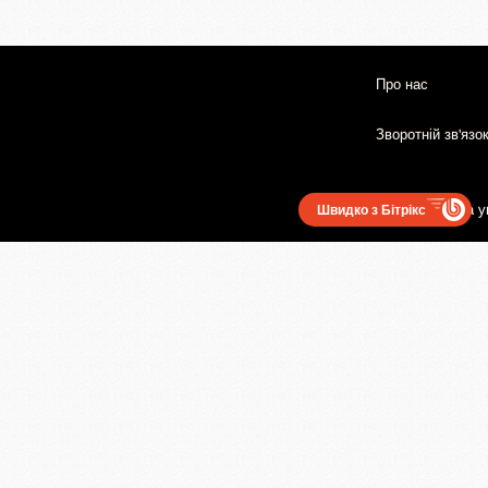
Про нас
Зворотній зв'язо
Користувацька у
Швидко з Бітрікс