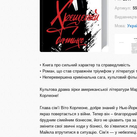
Артикул:
55
Видавництв
Мова:
Укра
• Книга про сильний характер та справедливість
• Роман, що став справжнім тріумфом у літературі 
• Неперевершена кримінальна сага, культовий філь
Культова драма зірки американської літератури Мар
Корлеоне!
Глава сім’ї Віто Корлеоне, добре знаний у Нью-Йор
якраз повертається з війни. Тепер він – благородни
брудним сімейним бізнесом, його не цікавить гра 
змінити свої звичні ходи у бізнесі, бо з’явилися л
Майкла втрутитися в ситуацію. Сім’я — у небезпец