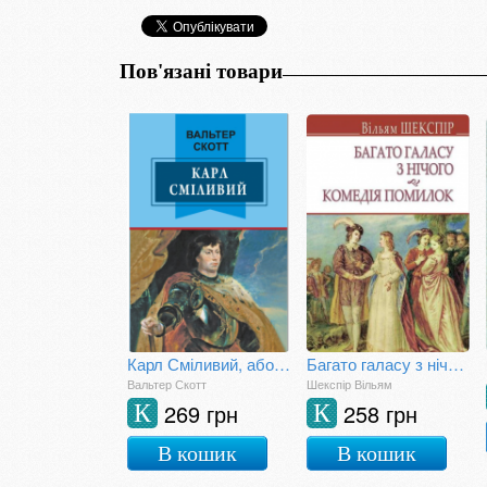
Пов'язані товари
Карл Сміливий, або Анна Геєрштейн, діва імли
Багато галасу з нічого; Комедія помилок
Вальтер Скотт
Шекспір Вільям
269 грн
258 грн
К
К
В кошик
В кошик