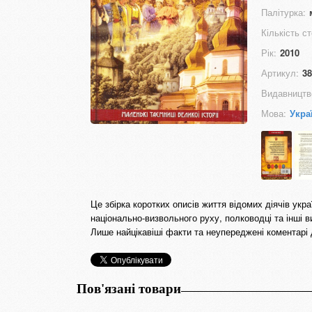
Палітурка:
Кількість ст
Рік:
2010
Артикул:
38
Видавництв
Мова:
Укра
Це збірка коротких описів життя відомих діячів украї
національно-визвольного руху, полководці та інші в
Лише найцікавіші факти та неупереджені коментарі д
Пов'язані товари