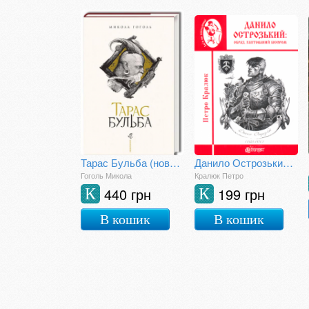
Тарас Бульба (нове ілюстроване видання)
Данило Острозький: образ, гаптований бісером
Гоголь Микола
Кралюк Петро
440 грн
199 грн
К
К
В кошик
В кошик