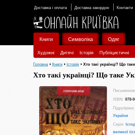
Доставка і оплата
Доставка закордон
Контакти
Книги
Символіка
Одяг
Художні
Дитячі
Історія
Публіцистичні
Головна
Книги
Історія
Хто такі українці? Що так
Хто такі українці? Що таке Ук
Письменник
ISBN:
978-9
Підрубрика:
України
Серія:
Істо
великої ііс