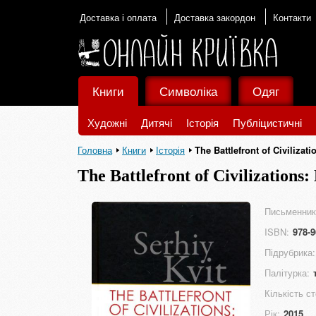
Доставка і оплата
Доставка закордон
Контакти
Книги
Символіка
Одяг
Художні
Дитячі
Історія
Публіцистичні
Головна
Книги
Історія
The Battlefront of Civilizat
The Battlefront of Civilizations
Письменник
ISBN:
978-9
Підрубрика:
Палітурка:
Кількість ст
Рік:
2015