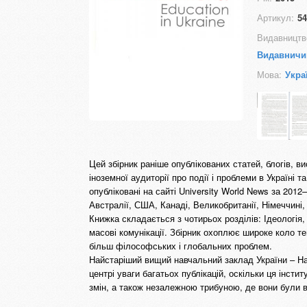
Артикул:
54
Видавництв
Видавничи
Мова:
Укра
Цей збірник раніше опублікованих статей, блогів, в
іноземної аудиторії про події і проблеми в Україні 
опубліковані на сайті University World News за 2012–
Австралії, США, Канаді, Великобританії, Німеччині, 
Книжка складається з чотирьох розділів: Ідеологія,
масові комунікації. Збірник охоплює широке коло те
більш філософських і глобальних проблем.
Найстаріший вищий навчальний заклад України – На
центрі уваги багатьох публікацій, оскільки ця інсти
змін, а також незалежною трибуною, де вони були 