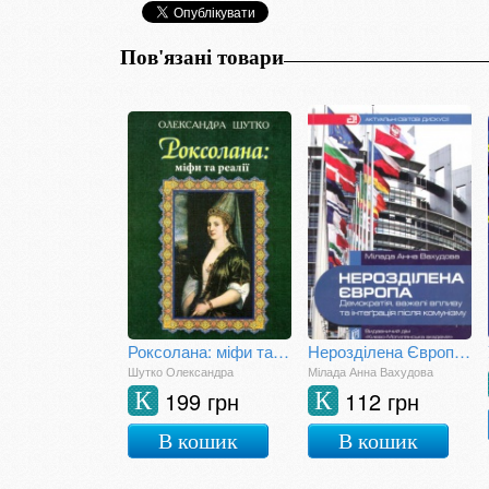
Пов'язані товари
Роксолана: міфи та реалії
Нерозділена Європа: демократія, важелі впливу та інтеграція після комунізму
Шутко Олександра
Мілада Анна Вахудова
199 грн
112 грн
К
К
В кошик
В кошик