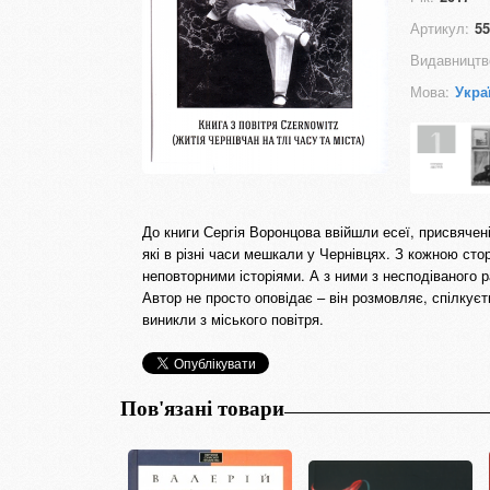
Артикул:
55
Видавництв
Мова:
Укра
До книги Сергія Воронцова ввійшли есеї, присвячен
які в різні часи мешкали у Чернівцях. З кожною стор
неповторними історіями. А з ними з несподіваного 
Автор не просто оповідає – він розмовляє, спілкує
виникли з міського повітря.
Пов'язані товари