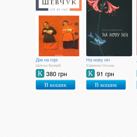
Дім на горі
На нову ніч
Шевчук Валерій
Єфіменко Оксана
380 грн
91 грн
К
К
В кошик
В кошик