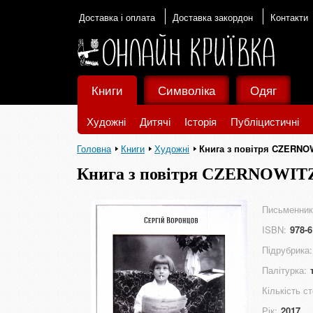
Доставка і оплата
Доставка закордон
Контакти
Книги
Символіка
Одяг
Художні
Дитячі
Історія
Публіцистичні
Головна
Книги
Художні
Книга з повітря CZERNOWI
Книга з повітря CZERNOWITZ (
Письменник
ISBN:
978-6
Підрубрика:
Палітурка:
Кількість ст
Рік:
2017