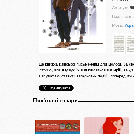
Артикул:
55
Видавництв
Мова:
Укра
Це книжка київської письменниці для молоді. За сю
історію, яка змушує їх відмовлятися від мрій, заб
з’ясувати обставити загадкових подій і попередити 
Пов'язані товари