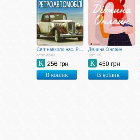
Світ навколо нас. Ретроавтомобілі
Дівчина Онлайн
Котка Аліна
Заґґ Зої
256 грн
450 грн
К
К
В кошик
В кошик