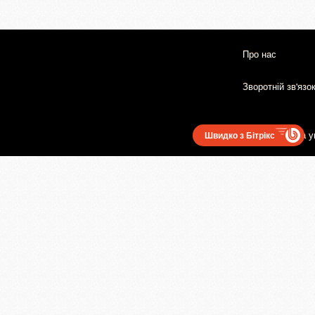
Про нас
Зворотній зв'язо
Користувацька у
Швидко з Бітрікс