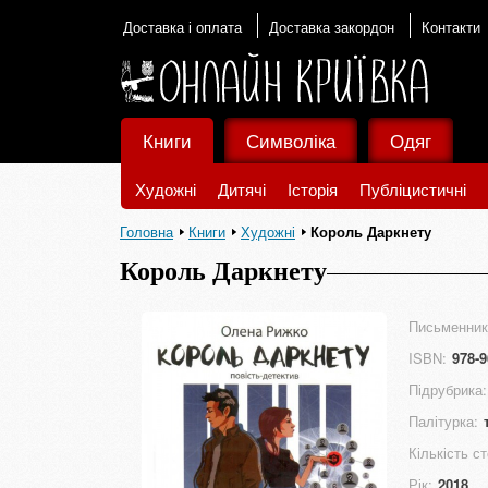
Доставка і оплата
Доставка закордон
Контакти
Книги
Символіка
Одяг
Художні
Дитячі
Історія
Публіцистичні
Головна
Книги
Художні
Король Даркнету
Король Даркнету
Письменник
ISBN:
978-9
Підрубрика:
Палітурка:
Кількість ст
Рік:
2018