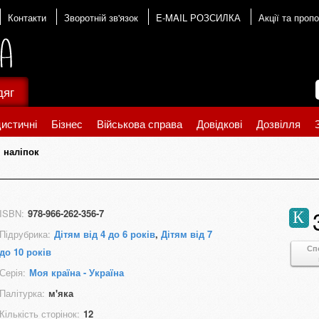
Контакти
Зворотній зв'язок
E-MAIL РОЗСИЛКА
Акції та пропо
дяг
истичні
Бізнес
Військова справа
Довідкові
Дозвілля
 наліпок
ISBN:
978-966-262-356-7
К
Підрубрика:
Дітям від 4 до 6 років
,
Дітям від 7
Сп
до 10 років
Серія:
Моя країна - Україна
Палітурка:
м'яка
Кількість сторінок:
12