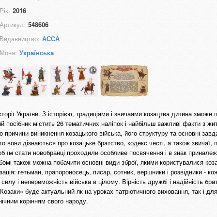
Рік:
2016
Артикул:
548606
Видавництво:
АССА
Мова:
Українська
сторії України. З історією, традиціями і звичаями козацтва дитина зможе
й посібник містить 26 тематичних наліпок і найбільш важливі факти з жит
ро причини виникнення козацького війська, його структуру та основні завд
о вони дізнаються про козацьке братство, кодекс честі, а також звичаї, п
 щоб їм стати новобранці проходили особливе посвячення і в знак приналеж
бомі також можна побачити основні види зброї, якими користувалися коза
ізація: гетьман, прапороносець, писар, сотник, вершники і розвідники - ко
илу і непереможність війська в цілому. Вірність дружбі і надійність бра
Козаки» буде актуальний як на уроках патріотичного виховання, так і дл
нічним корінням свого народу.