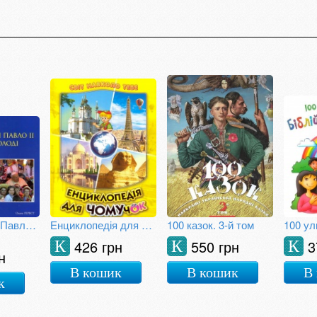
Святий Іоанн Павло ІІ для дітей і молоді
Енциклопедія для чомучок. Книга 4
100 казок. 3-й том
426 грн
550 грн
3
К
К
К
н
В кошик
В кошик
В
к