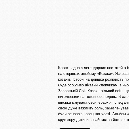
Козак - одна з легендарних постатей в і
на сторінках альбому «Козаки». Яскрави
козаків. Історична довідка розповість п
буде особливо цікавий хлопчикам, з ньог
Запорізькій Січі. Козак - вільний воїн,
виголювали на голові оселедець. В аль
війська існувала своя ієрархія і спеціал
свою дуже важливу роль, забезпечував с
були основою козацької честі. Альбом «
кругозору дитини і знайомства його з ет