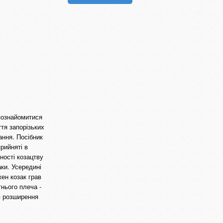
 познайомитися
тя запорізьких
ання. Посібник
рийняті в
ності козацтву
ки. Усередині
жен козак грав
тнього плеча -
я розширення