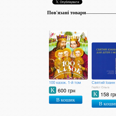
Пов'язані товари
100 казок. 1-й том
Гербст Ольга
600 грн
К
158 гр
К
В кошик
В коши