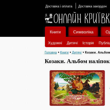
Доставка і оплата
Доставка закордон
Книги
Символіка
О
Художні
Дитячі
Історія
Публіц
Головна
Книги
Дитячі
Козаки. Альбом
Козаки. Альбом наліпок