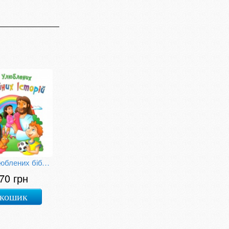
100 улюблених біблійних історій
70 грн
 кошик