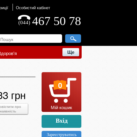
зиції
Особистий кабінет
467 50 78
(044)
Ще
Здоров'я
0
33 грн
Мій кошик
овістити про
наявність
Вхід
Зареєструватись