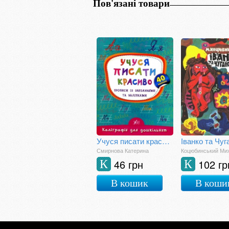
Пов'язані товари
Учуся писати красиво. Прописи із завданнями та наліпками
Іванко та Чуг
Смирнова Катерина
Коцюбинський Ми
46 грн
102 гр
К
К
В кошик
В коши