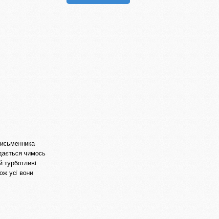
 письменника
идається чимось
й турботливi
ож усi вони