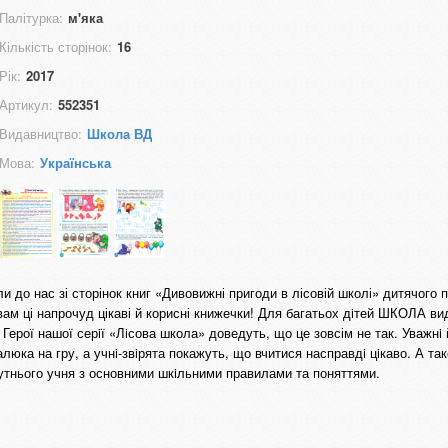
Палітурка:
м'яка
Кількість сторінок:
16
Рік:
2017
Артикул:
552351
Видавництво:
Школа ВД
Мова:
Українська
и до нас зі сторінок книг «Дивовижні пригоди в лісовій школі» дитячого
м ці напрочуд цікаві й корисні книжечки! Для багатьох дiтей ШКОЛА в
Герої нашої серiї «Лiсова школа» доведуть, що це зовсім не так. Уважнi 
юка на гру, а учнi-звiрята покажуть, що вчитися насправдi цiкаво. А так
утнього учня з основними шкiльними правилами та поняттями.