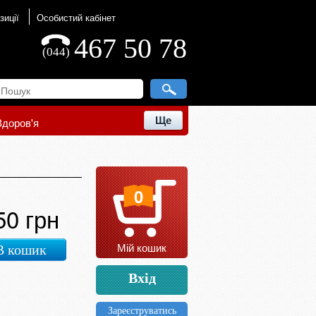
зиції
Особистий кабінет
467 50 78
(044)
Ще
Здоров'я
0
50 грн
Мій кошик
В кошик
Вхід
Зареєструватись