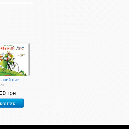
ваний лис
ван
00 грн
 кошик