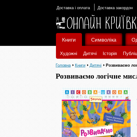
Доставка і оплата
Доставка закордон
Книги
Символіка
О
Художні
Дитячі
Історія
Публіц
Головна
Книги
Дитячі
Розвиваємо ло
Розвиваємо логічне мис