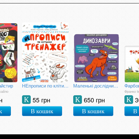
айстир
НЕпрописи по клітинках
Маленькі дослідники: Динозаври
Фарбо
хайло
Франко І
н
55 грн
650 грн
3
К
К
К
к
В кошик
В кошик
В