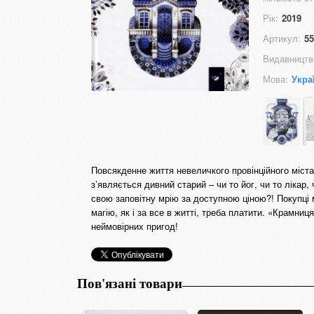
Рік:
2019
Артикул:
55
Видавництв
Мова:
Укра
Повсякденне життя невеличкого провінційного міста
з’являється дивний старий – чи то йог, чи то лікар
свою заповітну мрію за доступною ціною?! Покупці
магію, як і за все в житті, треба платити. «Крамни
неймовірних пригод!
Пов'язані товари