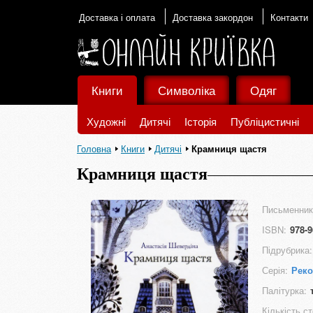
Доставка і оплата
Доставка закордон
Контакти
Книги
Символіка
Одяг
Художні
Дитячі
Історія
Публіцистичні
Головна
Книги
Дитячі
Крамниця щастя
Крамниця щастя
Письменник
ISBN:
978-9
Підрубрика:
Серія:
Реко
Палітурка:
Кількість ст