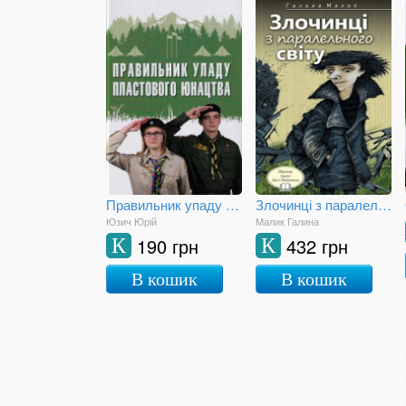
Правильник упаду пластового юнацтва
Злочинці з паралельного світу
Юзич Юрій
Малик Галина
190 грн
432 грн
К
К
В кошик
В кошик