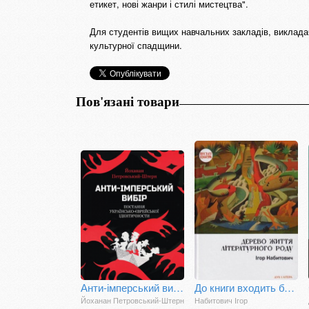
етикет, нові жанри і стилі мистецтва".
Для студентів вищих навчальних закладів, викладачів
культурної спадщини.
Пов'язані товари
Анти-імперський вибір. Постання українсько-єврейської ідентичности
До книги входить близько 300 невеликих есеїв про світ ідей та образів Тараса Шевченка (1814–1861) – поета, художника, музиканта, мислителя. Шевченко постає тут людиною, яка надзвичайно тонко й трепетно відчуває природу, мистецтво, життя в усіх його проява
Йоханан Петровський-Штерн
Набитович Ігор