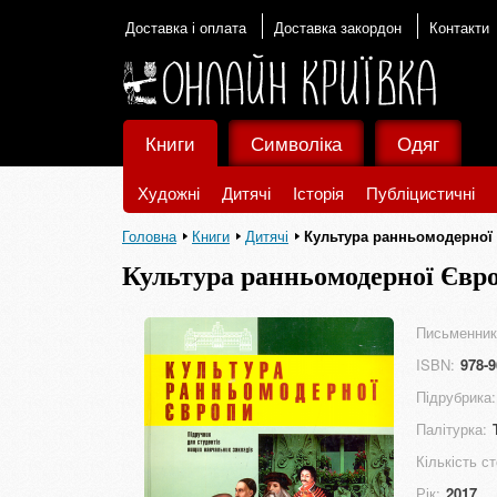
Доставка і оплата
Доставка закордон
Контакти
Книги
Символіка
Одяг
Художні
Дитячі
Історія
Публіцистичні
Головна
Книги
Дитячі
Культура ранньомодерної
Культура ранньомодерної Євр
Письменник
ISBN:
978-9
Підрубрика:
Палітурка:
Кількість ст
Рік:
2017