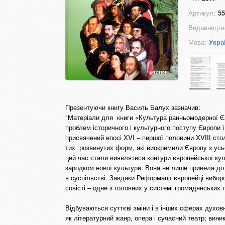
Артикул:
55
Видавництв
Мова:
Укра
Презентуючи книгу Василь Балух зазначив:
"Матеріали для книги «Культура ранньомодерної Є
проблем історичного і культурного поступу Європи і 
присвячений епосі ХVІ – першої половини ХVІІІ сто
тих розвинутих форм, які виокремили Європу з усьо
цей час стали виявлятися контури європейської ку
зародком нової культури. Вона не лише привела до
в суспільстві. Завдяки Реформації європейці вибор
совісті – одне з головних у системі громадянських п
Відбуваються суттєві зміни і в інших сферах духов
як літературний жанр, опера і сучасний театр; вини