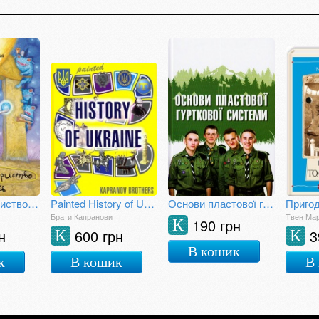
Таємне Товариство Ботанів, або Екстрим на горі Підстава
Painted History of Ukraine
Основи пластової гурткової системи
Приго
Брати Капранови
Твен Ма
190 грн
К
н
600 грн
3
К
К
В кошик
к
В кошик
В