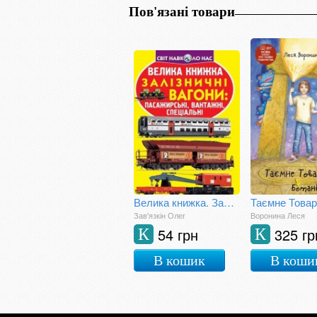
Пов'язані товари
Велика книжка. Залізничні вагони: пасажирські, вантажні, спеціальні
Зав'язкін Олег
Воронина Леся
54 грн
325 гр
К
К
В кошик
В коши