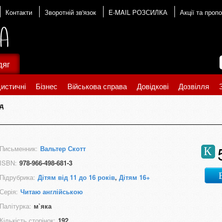
Контакти
Зворотній зв'язок
E-MAIL РОЗСИЛКА
Акції та пропо
дяг
истичні
Бізнес
Військова справа
Довідкові
Дозвілля
д
Письменник:
Вальтер Скотт
К
ISBN:
978-966-498-681-3
Підрубрика:
Дітям від 11 до 16 років
,
Дітям 16+
Серія:
Читаю англійською
Палітурка:
м`яка
Кількість сторінок:
192