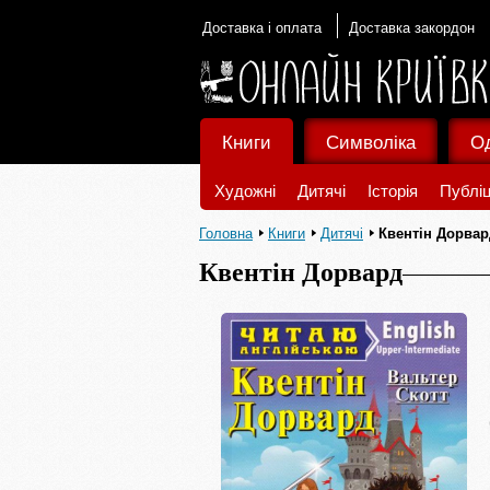
Доставка і оплата
Доставка закордон
Книги
Символіка
О
Художні
Дитячі
Історія
Публіц
Головна
Книги
Дитячі
Квентін Дорвар
Квентін Дорвард