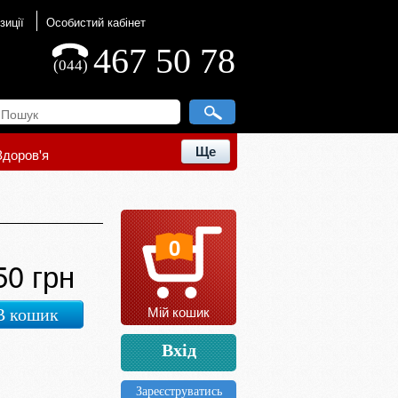
зиції
Особистий кабінет
467 50 78
(044)
Ще
Здоров'я
0
50 грн
Мій кошик
В кошик
Вхід
Зареєструватись