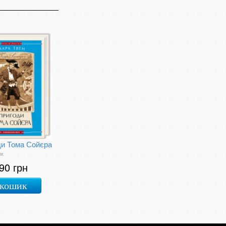
ди Тома Сойєра
рк
90 грн
 кошик