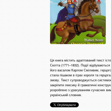
Ця книга містить адаптований текст іст
Скотта (1771–1832). Події відбуваються
його васалом Карлом Сміливим, герцогом
стала пішаком в іграх короля та герцог
змову. Текст супроводжується системою
закріпити лексику й граматичні конструк
розроблено з урахуванням сучасних вим
український словник.