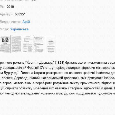
Рік:
2019
Артикул:
563951
Видавництво:
Арій
Мова:
Українська
оричного роману "Квентін Дорвард" (1823) британського письменника сер
 у середньовічній Франції XV ст., у період складних відносин між короле
 Бургундії. Головна інтрига розгортається навколо графині Ізабелли де
а. Квентін Дорвард, бідний шотландський дворянин, зміг врятувати Ізабел
 вправ, метою яких є перевірити розуміння змісту прочитаного, відпрац
ції, сприяти розвитку мовленнєвих навичок і творчих здібностей у дітей.
ог методики викладання іноземних мов. До книги додаються підсумковий