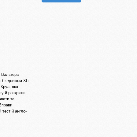
а Вальтера
м Людовіком ХІ і
 Круа, яка
лу й розкрити
ювати та
 Вправи
 тест й англо-