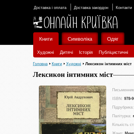
Доставка і оплата
Доставка закордон
Контакти
Книги
Символіка
Одяг
Художні
Дитячі
Історія
Публіцистичні
Головна
Книги
Художні
Лексикон інтимних міст
Лексикон інтимних міст
Письменник
ISBN:
978-9
Підрубрика:
Палітурка:
Кількість ст
Жанр:
Мему