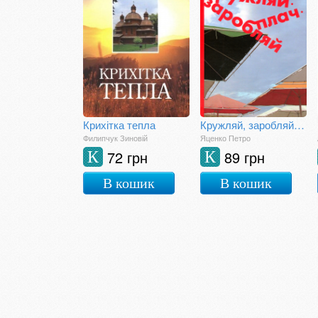
Крихітка тепла
Кружляй, заробляй, плач
Филипчук Зиновій
Яценко Петро
72 грн
89 грн
К
К
В кошик
В кошик