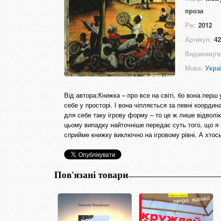
проза
Рік:
2012
Артикул:
42
Видавництв
Мова:
Укра
Від автора:Книжка – про все на світі, бо вона перш
себе у просторі. І вона чіпляється за певні коорди
для себе таку ігрову форму – то це ж лише відвол
цьому випадку найточніше передає суть того, що я х
сприйме книжку виключно на ігровому рівні. А хтось
Пов'язані товари