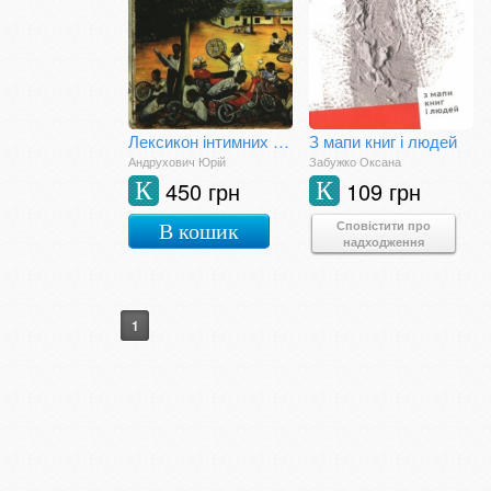
Лексикон інтимних міст
З мапи книг і людей
Андрухович Юрій
Забужко Оксана
450 грн
109 грн
К
К
Сповістити про
В кошик
надходження
1