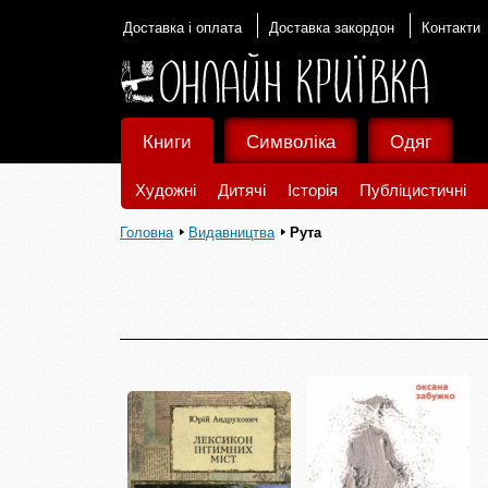
Доставка і оплата
Доставка закордон
Контакти
Книги
Символіка
Одяг
Художні
Дитячі
Історія
Публіцистичні
Головна
Видавництва
Рута