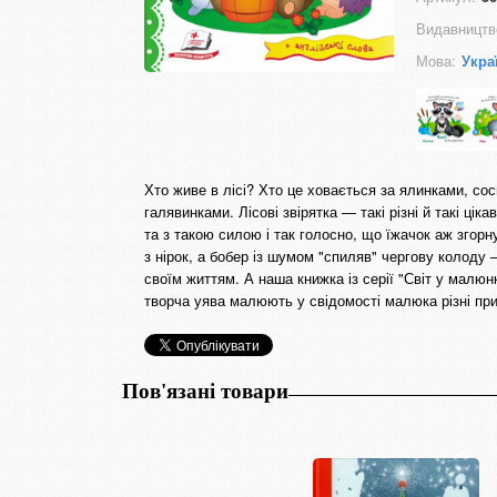
Видавництв
Мова:
Укра
Хто живе в лісі? Хто це ховається за ялинками, со
галявинками. Лісові звірятка — такі різні й такі цік
та з такою силою і так голосно, що їжачок аж згорн
з нірок, а бобер із шумом "спиляв" чергову колоду
своїм життям. А наша книжка із серії "Світ у малюнк
творча уява малюють у свідомості малюка різні при
Пов'язані товари