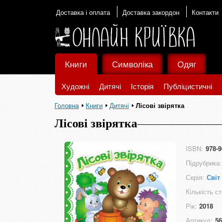
Доставка і оплата
Доставка закордон
Контакти
Книги
Символіка
Одяг
Художні
Дитячі
Історія
Публіцистичні
Головна
Книги
Дитячі
Лісові звірятка
Лісові звірятка
ISBN:
978-9
Підрубрика:
Серія:
Світ
Кількість ст
Рік:
2018
Артикул:
56