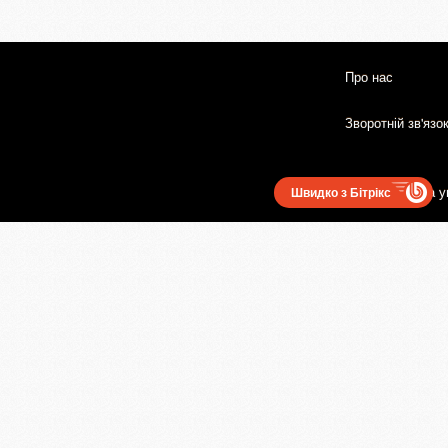
Про нас
Зворотній зв'язо
Користувацька у
Швидко з Бітрікс