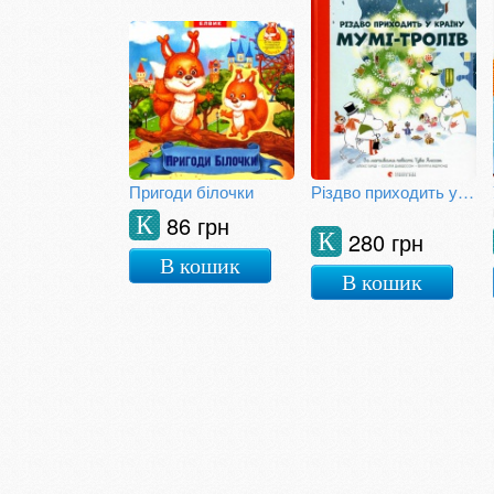
Пригоди білочки
Різдво приходить у Країну Мумі-тролів
86 грн
К
280 грн
К
В кошик
В кошик