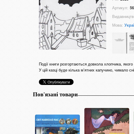
Артикул:
56
Видавництв
Мова:
Укра
Події книги розгортаються довкола хлопчика, якого 
У цій казці буде кілька м’ятних капучино, чимало сн
Пов'язані товари