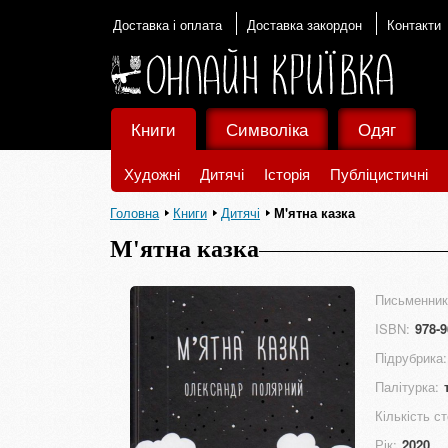
Доставка і оплата
Доставка закордон
Контакти
Книги
Символіка
Одяг
Художні
Дитячі
Історія
Публіцистичні
Головна
Книги
Дитячі
М'ятна казка
М'ятна казка
Письменник
ISBN:
978-9
Підрубрика:
Палітурка:
Кількість ст
Рік:
2020