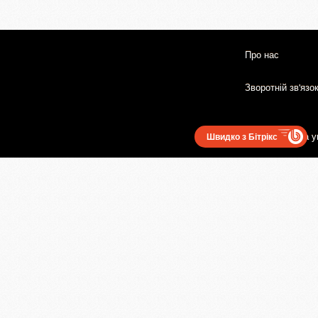
Про нас
Зворотній зв'язо
Користувацька у
Швидко з Бітрікс