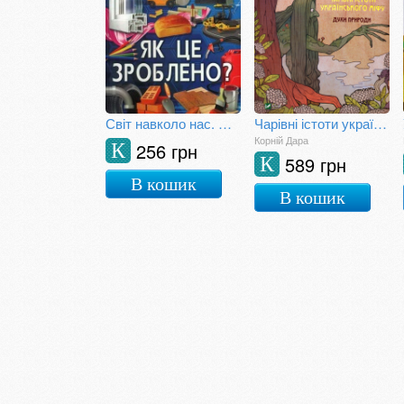
Світ навколо нас. Як це зроблено?
Чарівні істоти українського міфу. Духи природи
Корній Дара
256 грн
К
589 грн
К
В кошик
В кошик