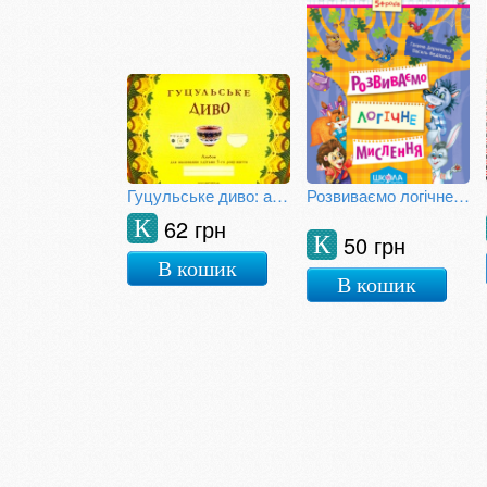
Гуцульське диво: альбом для малювання з дітьми 5-го року життя
Розвиваємо логічне мислення
62 грн
К
50 грн
К
В кошик
В кошик