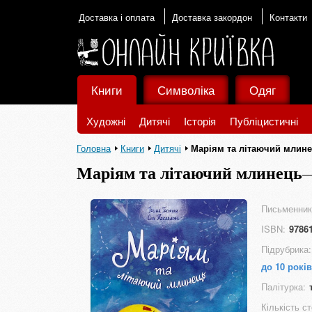
Доставка і оплата
Доставка закордон
Контакти
Книги
Символіка
Одяг
Художні
Дитячі
Історія
Публіцистичні
Головна
Книги
Дитячі
Маріям та літаючий млин
Маріям та літаючий млинець
Письменник
ISBN:
9786
Підрубрика:
до 10 років
Палітурка:
Кількість ст