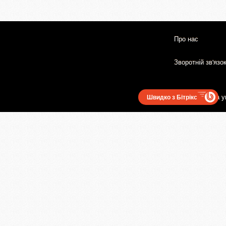
Про нас
Зворотній зв'язо
Користувацька у
Швидко з Бітрікс