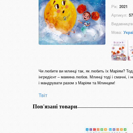
Рік:
2021
Артикул:
57
Видавництв
Мова:
Укра
Чи любите ви млинці так, як любить їх Маріям? Тод
інгредієнт – мамина любов. Млинці тоді і смачні, і 
і мандрувати разом з Маріям та Млинцем!
Твіт
Пов'язані товари