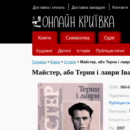
Доставка і оплата
Доставка закордон
Контакти
Книги
Символіка
Одяг
Художні
Дитячі
Історія
Публіцистичні
Головна
Книги
Історія
Майстер, або Терни і лавр
Майстер, або Терни і лаври Ів
ISBN:
966-6
Підрубрика:
Публіцисти
Палітурка:
Кількість ст
Рік:
2007