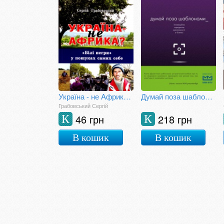
Україна - не Африка? "Білі негри" у пошуках самих себе
Думай поза шаблонами
Грабовський Сергій
46 грн
218 грн
К
К
В кошик
В кошик