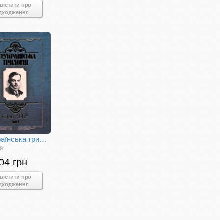
вістити про
дходження
Всеукраїнська трилогія. Т. 1.
ій
04 грн
вістити про
дходження