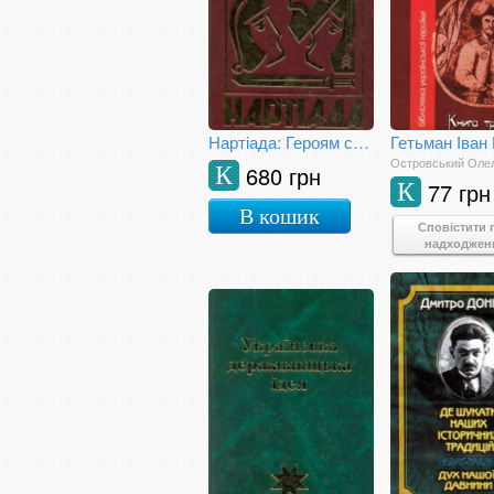
Нартіада: Героям слава!
Островський Оле
680 грн
К
77 грн
К
В кошик
Сповістити 
надходжен