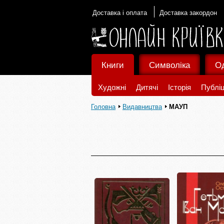
Доставка і оплата
Доставка закордон
Книги
Символіка
О
Художні
Дитячі
Історія
Публіц
Головна
Видавництва
МАУП