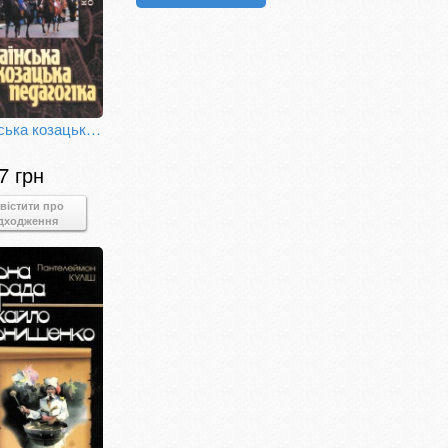
Українська козацька педагогіка: витоки, духовні цінності, сучасність
7 грн
вістити про
дходження