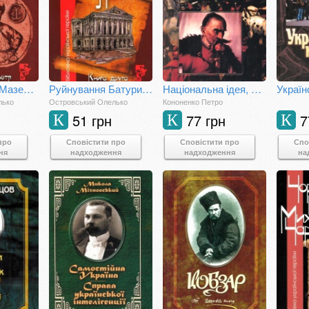
Гетьман Іван Мазепа. Книга третя
Руйнування Батурина
Національна ідея, нація, націоналізм
лько
Островський Олелько
Кононенко Петро
51 грн
77 грн
7
К
К
К
про
Сповістити про
Сповістити про
Спо
ня
надходження
надходження
на