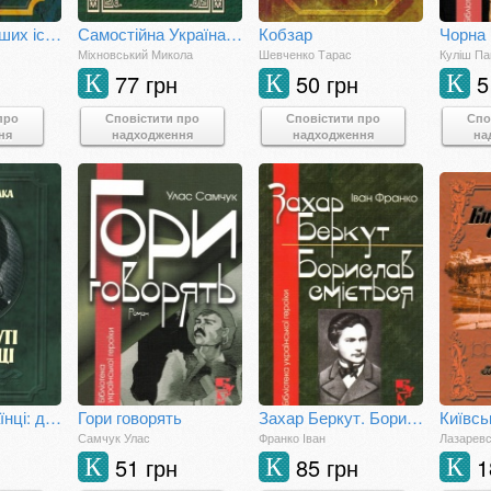
Де шукати наших історичних традицій. Дух нашої давнини
Самостійна Україна. Справа української інтелігенції
Кобзар
Міхновський Микола
Шевченко Тарас
Куліш П
77 грн
50 грн
5
К
К
К
про
Сповістити про
Сповістити про
Спо
ня
надходження
надходження
на
Викинуті українці: до жидівсько-української справи
Гори говорять
Захар Беркут. Борислав сміється
Київсь
Самчук Улас
Франко Іван
Лазаревс
51 грн
85 грн
1
К
К
К