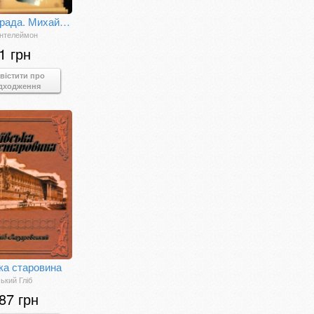
Чорна рада. Михайло Чарнишенко
антелеймон
1 грн
вістити про
дходження
ка старовина
ький Гліб
87 грн