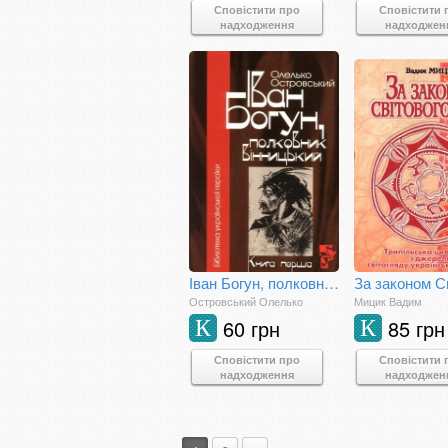
Сповістити про
Сповістити 
надходження
надходжен
Іван Богун, полковник вінницький
Островський Олелько
Мицик Вадим
60 грн
85 грн
К
К
Сповістити про
Сповістити 
надходження
надходжен