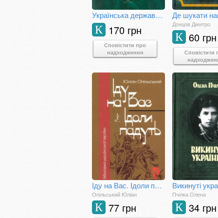
Українська державницька ідея
Донцов Дмитро
170 грн
К
60 грн
К
Сповістити про
надходження
Сповістити 
надходжен
Іду на Вас. Ідоли падуть
Опільський Юліан
Пчілка Олена
77 грн
34 грн
К
К