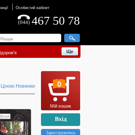
зиції
Особистий кабінет
467 50 78
(044)
Ще
Здоров'я
0
ю
Ціною
Новинки
Мій кошик
Вхід
Зареєструватись