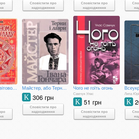
про
Сповістити про
Сповістити про
Спо
ня
надходження
надходження
на
За законом Світового ладу: Трипільська цивілізація і світогляд українського народу
Майстер, або Терни і лаври Івана Гончара
Чого не гоїть огонь
Самчук Улас
Липа Юр
306 грн
К
51 грн
2
К
К
Сповістити про
про
надходження
Сповістити про
Спо
ня
надходження
на