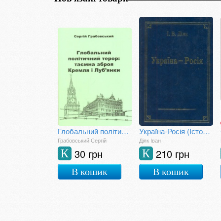
Глобальний політичний терор: таємна зброя Кремля і Луб'янки
Україна-Росія (Історія та сучасність)
Грабовський Сергій
Діяк Іван
30 грн
210 грн
К
К
В кошик
В кошик