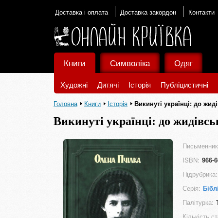
Доставка і оплата
Доставка закордон
Контакти
Книги
Символіка
Одяг
Художні
Дитячі
Історія
Публіцистичні
Головна
Книги
Історія
Викинуті українці: до жид
Викинуті українці: до жидівсь
Письменник
ISBN:
966-6
Підрубрика:
Серія:
Бібл
Палітурка:
Кількість ст