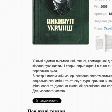
Рік:
2006
Артикул:
18
Видавництв
Мова:
Укра
У книзі відомої письменниці, вченої, громадської д
зібрано публіцистичні твори, оприлюднені в 1908-1
переважно була.
В гострій полемічній манері всебічно висвітлюються
соціально-економічні та етнокультурні причини їх з
фінансової та духовної експансії організованого єв
Для масового читача.
Пов'язані товари