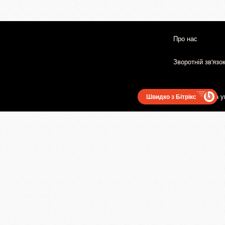
Про нас
Зворотній зв'язо
Користувацька у
Швидко з Бітрікс