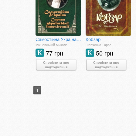
Самостійна Україна. Справа української інтелігенції
Кобзар
Міхновський Микола
Шевченко Тарас
77 грн
50 грн
К
К
Сповістити про
Сповістити про
надходження
надходження
1