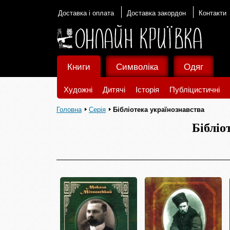
Доставка і оплата
Доставка закордон
Контакти
Книги
Символіка
Одяг
Художні
Дитячі
Історія
Публіцистичні
Головна
Серія
Бібліотека українознавства
Бібліо