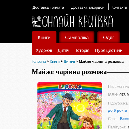
Доставка і оплата
Доставка закордон
Контакти
Книги
Символіка
Одяг
Художні
Дитячі
Історія
Публіцистичні
Головна
Книги
Дитячі
Майже чарівна розмова
Майже чарівна розмова
Письменник
ISBN:
978-9
Підрубрика:
до 6 років
Серія:
Весе
Палітурка: