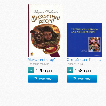
Миколчині історії
Святий Іоанн Павло ІІ для дітей і молоді
Павленко Марина
Гербст Ольга
129 грн
158 грн
К
К
В кошик
В кошик