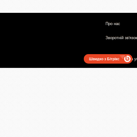
Про нас
Зворотній зв'язо
Користувацька у
Швидко з Бітрікс