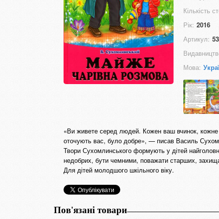
Кількість ст
Рік:
2016
Артикул:
53
Видавництв
Мова:
Укра
«Ви живете серед людей. Кожен ваш вчинок, кожне 
оточують вас, було добре», — писав Василь Сухом
Твори Сухомлинського формують у дітей найголовні
недобрих, бути чемними, поважати старших, захищ
Для дітей молодшого шкільного віку.
Пов'язані товари