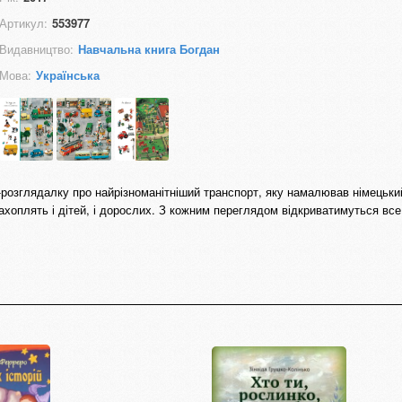
Артикул:
553977
Видавництво:
Навчальна книга Богдан
Мова:
Українська
-розглядалку про найрізноманітніший транспорт, яку намалював німецьки
захоплять і дітей, і дорослих. З кожним переглядом відкриватимуться все 