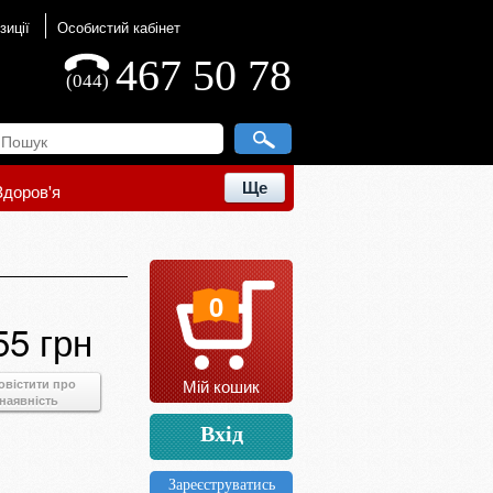
зиції
Особистий кабінет
467 50 78
(044)
Ще
Здоров'я
0
55 грн
Мій кошик
овістити про
наявність
Вхід
Зареєструватись