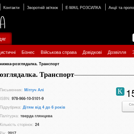
Контакти
Зворотній зв'язок
E-MAIL РОЗСИЛКА
Акції та пропо
дяг
истичні
Бізнес
Військова справа
Довідкові
Дозвілля
нижка-розглядалка. Транспорт
озглядалка. Транспорт
1
Письменник:
Мітгуч Алі
К
ISBN:
978-966-10-5101-9
Сп
Підрубрика:
Дітям від 4 до 6 років
Палітурка:
тверда глянцева
Кількість сторінок:
24
Рік:
2017