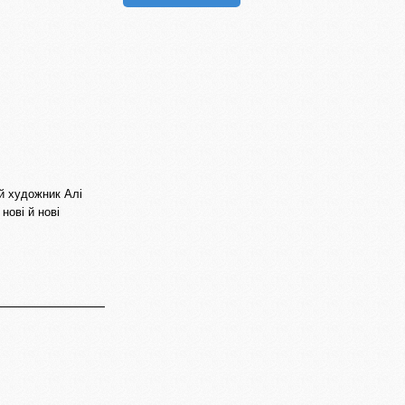
й художник Алі
нові й нові