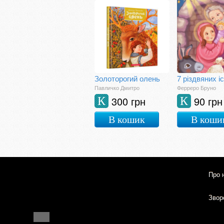
Золоторогий олень
7 різдвяних і
Павличко Дмитро
Ферреро Бруно
300 грн
90 грн
К
К
В кошик
В коши
Про 
Зворо