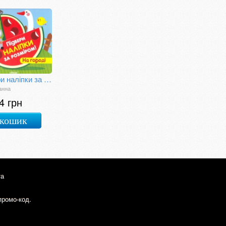
Підбери наліпки за розміром. На городі
анна
4 грн
 кошик
та
промо-код.