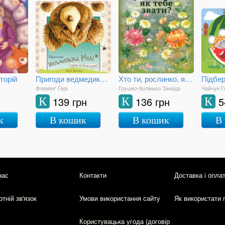
сторій
Пригоди ведмедика Меді. Гайда за бджілкою
Хто ти, рослинко, як тебе звати?
Флемінґ Ґері
Грушко-Колінько Зінаїда
Чайчук Г
139 грн
136 грн
5
К
К
К
к
В кошик
В кошик
В
нас
Контакти
Доставка і опла
тній зв'язок
Умови використання сайту
Як використати 
Користувацька угода (договір