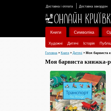
Доставка і оплата
Доставка закордон
Книги
Символіка
О
Художні
Дитячі
Історія
Публіц
Головна
Книги
Дитячі
Моя барвиста к
Моя барвиста книжка-р