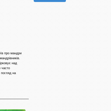
еїв про мандри
мандрівників.
ірковує над
е часто
 погляд на