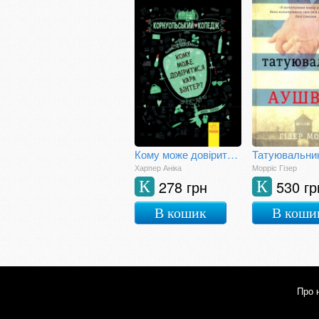
Кому може довіритися Кара Вінтер?
Харпер Аніка
Морріс Гізер
278 грн
530 гр
К
К
В кошик
В коши
Про 