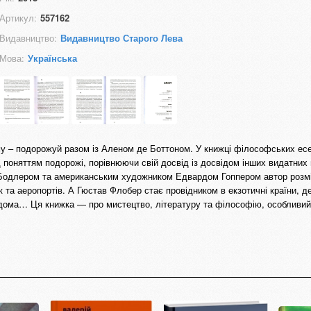
Артикул:
557162
Видавництво:
Видавництво Старого Лева
Мова:
Українська
му – подорожуй разом із Аленом де Боттоном. У книжці філософських ес
поняттям подорожі, порівнюючи свій досвід із досвідом інших видатних 
Бодлером та американським художником Едвардом Гоппером автор розм
та аеропортів. А Гюстав Флобер стає провідником в екзотичні країни, д
вдома… Ця книжка — про мистецтво, літературу та філософію, особливий