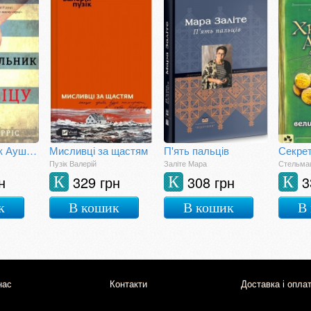
Татуювальник Аушвіцу
Мисливці за щастям
П'ять пальців
Пузік Валерій
Заліте Мара
Стельма
н
329 грн
308 грн
3
К
К
К
к
В кошик
В кошик
В
нас
Контакти
Доставка і опла