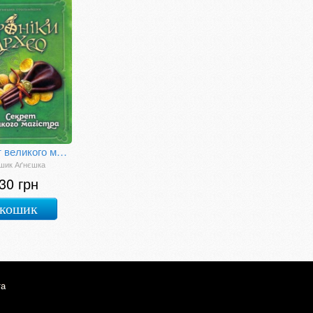
Секрет великого магістра. Книга 3. Хроніки Архео
шик Аґнєшка
30 грн
 кошик
та