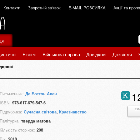
Контакти
Зворотній зв'язок
E-MAIL РОЗСИЛКА
Акції та пропо
дяг
истичні
Бізнес
Військова справа
Довідкові
Дозвілля
дорожі
1
Письменник:
Де Боттон Ален
К
ISBN:
978-617-679-547-6
Сп
Підрубрика:
Сучасна світова
,
Краєзнавство
Палітурка:
тверда матова
Кількість сторінок:
208
Рік:
2018