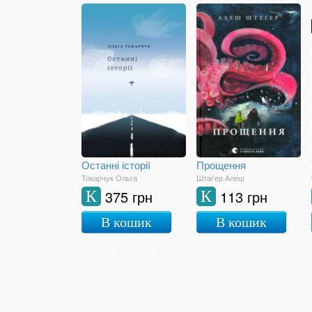
Останні історії
Прощення
Токарчук Ольга
Штаґер Алеш
375 грн
113 грн
К
К
В кошик
В кошик