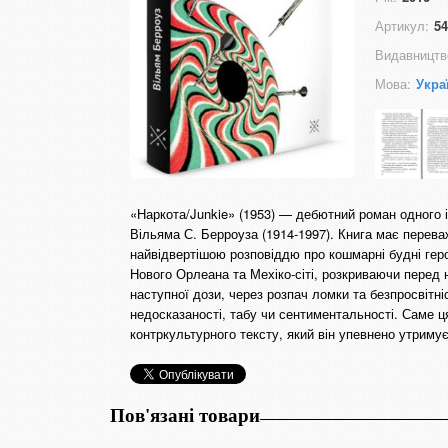
Артикул:
54
Видавництв
Мова:
Укра
«Наркота/Junkie» (1953) — дебютний роман одного із
Вільяма С. Берроуза (1914-1997). Книга має перева
найвідвертішою розповіддю про кошмарні будні геро
Нового Орлеана та Мехіко-сіті, розкриваючи перед 
наступної дози, через розпач ломки та безпросвітн
недосказаності, табу чи сентиментальності. Саме ц
контркультурного тексту, який він упевнено утримує
Пов'язані товари