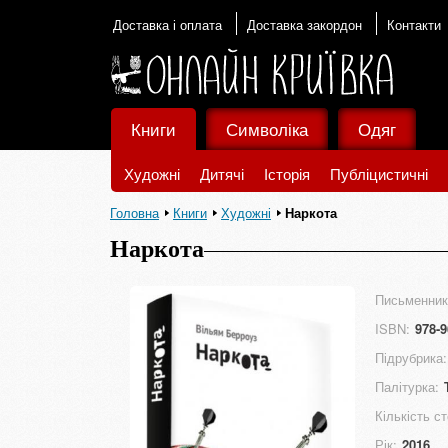
Доставка і оплата
Доставка закордон
Контакти
Книги
Символіка
Одяг
Художні
Дитячі
Історія
Публіцистичні
Головна
Книги
Художні
Наркота
Наркота
Письменник
ISBN:
978-9
Підрубрика:
Палітурка:
Кількість ст
Рік:
2016