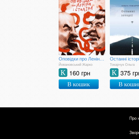
Оповідки про Леніна і Сталіна: практичний посібник з організації революції
Останні історі
Йовановський Жарко
Токарчук Ольга
160 грн
375 гр
К
К
В кошик
В коши
Про 
Зворо