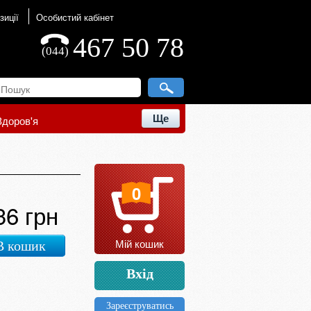
зиції
Особистий кабінет
467 50 78
(044)
Ще
Здоров'я
0
36 грн
Мій кошик
В кошик
Вхід
Зареєструватись