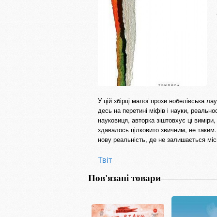
У цій збірці малої прози нобелівська л
десь на перетині міфів і науки, реально
науковиця, авторка зіштовхує ці виміри,
здавалось цілковито звичним, не таким.
нову реальність, де не залишається мі
Твіт
Пов'язані товари