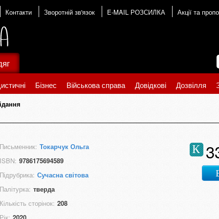
Контакти
Зворотній зв'язок
E-MAIL РОЗСИЛКА
Акції та пропо
дяг
истичні
Бізнес
Військова справа
Довідкові
Дозвілля
ідання
3
Письменник:
Токарчук Ольга
К
ISBN:
9786175694589
Підрубрика:
Сучасна світова
Палітурка:
тверда
Кількість сторінок:
208
Рік:
2020