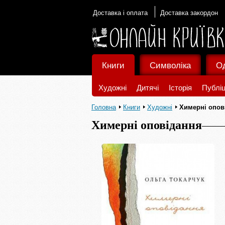
Доставка і оплата
Доставка закордон
Книги
Символіка
О
Художні
Дитячі
Історія
Публіц
Головна
Книги
Художні
Химерні опов
Химерні оповідання