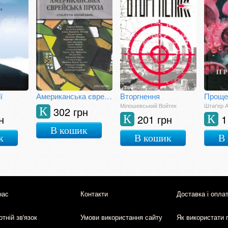
ї
Американська єврейська проза. Століття оповідань
Вторгнення
Проще
Мілошевський Войтек
Штаґер 
302 грн
К
н
201 грн
1
К
К
В кошик
к
В кошик
В
нас
Контакти
Доставка і опла
тній зв'язок
Умови використання сайту
Як використати 