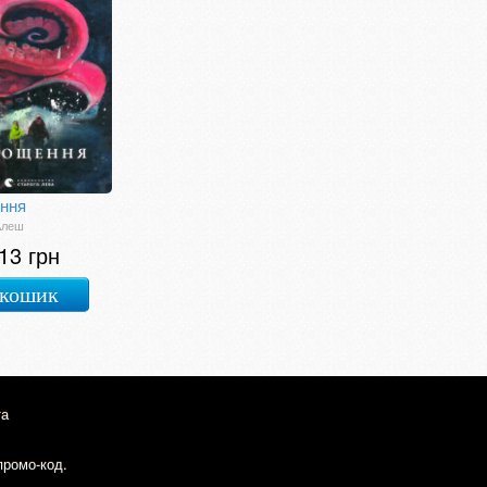
ння
Алеш
13 грн
 кошик
та
промо-код.