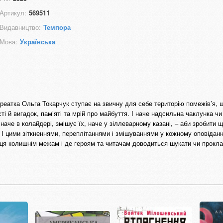
Артикул:
569511
Видавництво:
Темпора
Мова:
Українська
ауреатка Ольга Токарчук ступає на звичну для себе територію помежів’я,
сті й вигадок, пам’яті та мрій про майбуття. І наче надсильна чаклунка ч
 наче в колайдері, змішує їх, наче у зіллеварному казані, ‒ аби зробити 
 І цими зіткненнями, переплітаннями і змішуваннями у кожному оповіданн
сця колишнім межам і де героям та читачам доводиться шукати чи прокла