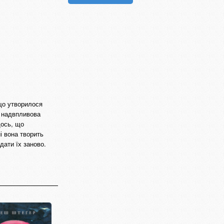
 що утворилося
и надвпливова
щось, що
і вона творить
дати їх заново.