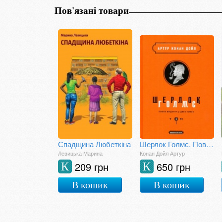
Пов'язані товари
Спадщина Любеткіна
Шерлок Голмс. Повне видання у двох томах. Том 2
Левицька Марина
Конан Дойл Артур
209 грн
650 грн
К
К
В кошик
В кошик