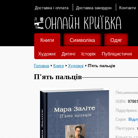
Доставка і оплата
Доставка закордон
Контакти
Книги
Символіка
Одяг
Художні
Дитячі
Історія
Публіцистичні
Головна
Книги
Художні
П'ять пальців
П'ять пальців
Письменник
ISBN:
9786
Підрубрика:
Серія:
Відл
Палітурка:
Кількість ст