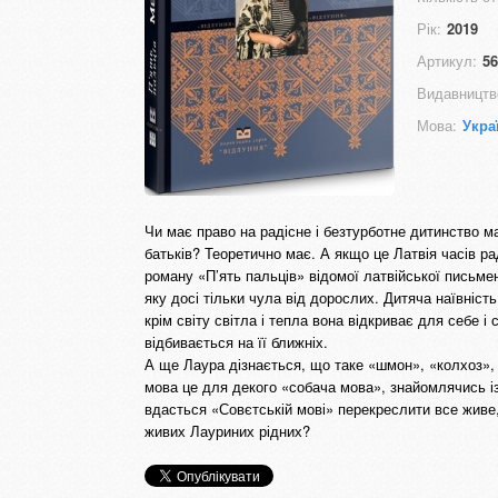
Рік:
2019
Артикул:
56
Видавництв
Мова:
Укра
Чи має право на радісне і безтурботне дитинство ма
батьків? Теоретично має. А якщо це Латвія часів р
роману «П’ять пальців» відомої латвійської письме
яку досі тільки чула від дорослих. Дитяча наївність
крім світу світла і тепла вона відкриває для себе і
відбивається на її ближніх.
А ще Лаура дізнається, що таке «шмон», «колхоз», 
мова це для декого «собача мова», знайомлячись і
вдасться «Совєтській мові» перекреслити все живе, 
живих Лауриних рідних?