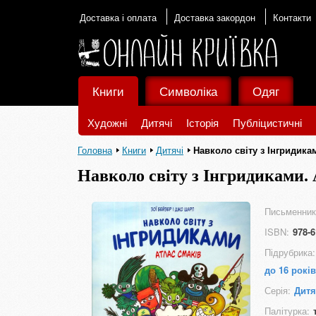
Доставка і оплата
Доставка закордон
Контакти
Книги
Символіка
Одяг
Художні
Дитячі
Історія
Публіцистичні
Головна
Книги
Дитячі
Навколо світу з Інгридика
Навколо світу з Інгридиками. 
Письменник
ISBN:
978-6
Підрубрика:
до 16 років
Серія:
Дитя
Палітурка: