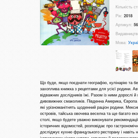
Кількість ст
Рік:
2018
Артикул:
56
Видавництв
Мова:
Укра
Що буде, якщо поєднати географію, кулінарію та бе
захоплива книжка з рецептами для усієї родини. Ав
відважних дослідників їжі. Разом із ними дорослі 
дивовижних смаколиків. Південна Америка, Європа 
які урізноманітнять щоденний раціон родини. Мексик
островів, тайська овочева веселка та ще багато ек
столі, якщо будете уважно виконувати рекомендації
історичних відомостей, розповідає про гастрономічн
досліджує кухню французького ресторану і навіть 
інгридиками цікаво читати, готувати й подорожувати