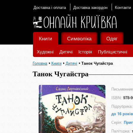
Доставка і оплата
Доставка закордон
Контакти
Книги
Символіка
Одяг
Художні
Дитячі
Історія
Публіцистичні
Головна
Книги
Дитячі
Танок Чугайстра
Танок Чугайстра
Письменник
ISBN:
978-9
Підрубрика:
до 16 років
Серія:
Приг
Палітурка: