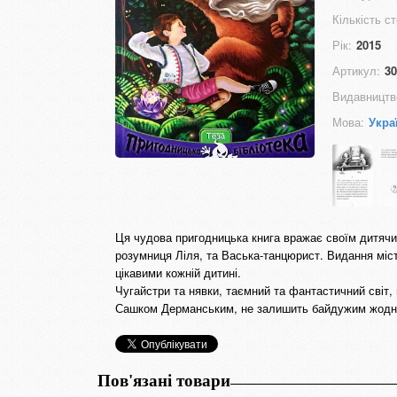
Кількість ст
Рік:
2015
Артикул:
30
Видавництв
Мова:
Укра
Ця чудова пригодницька книга вражає своїм дитячим
розумниця Ліля, та Васька-танцюрист. Видання місти
цікавими кожній дитині.
Чугайстри та нявки, таємний та фантастичний світ,
Сашком Дерманським, не залишить байдужим жодно
Пов'язані товари