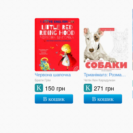
Червона шапочка
Трианімалз: Розмалюй нас. Собаки
Брати Грім
Четін Кен Карадуман
150 грн
271 грн
К
К
В кошик
В кошик