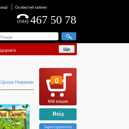
зиції
Особистий кабінет
467 50 78
(044)
Ще
Здоров'я
0
ю
Ціною
Новинки
Мій кошик
Вхід
Зареєструватись