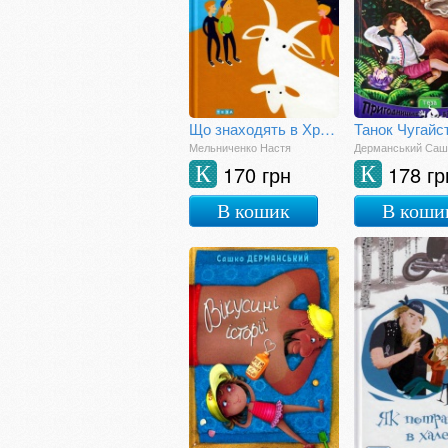
Що знаходять в Хрулях
Танок Чугайс
Мельниченко Настя
Дерманський Саш
170 грн
178 гр
К
К
В кошик
В коши