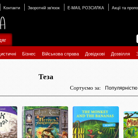
Контакти
Зворотній зв'язок
E-MAIL РОЗСИЛКА
Акції та пропо
дяг
истичні
Бізнес
Військова справа
Довідкові
Дозвілля
Теза
Популярніст
Сортуємо за: