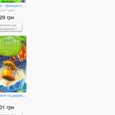
Маляка - принцеса Драконії
ький Сашко
29 грн
вістити про
дходження
Джмеленя та дерево Ву. Книга 4
01 грн
вістити про