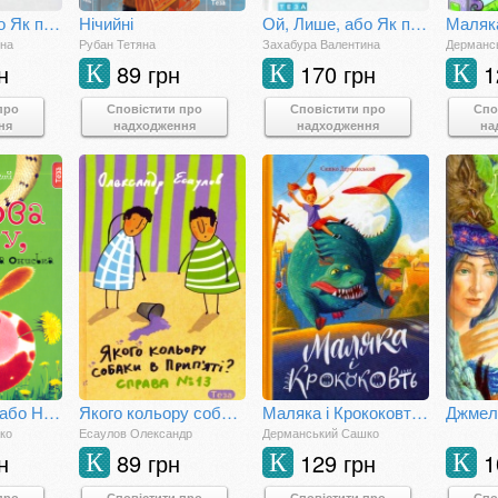
Ой, Лише, або Як потрапити в халепу
Нічийні
Ой, Лише, або Як приборкати батьків. Книжка 3
ина
Рубан Тетяна
Захабура Валентина
Дерманс
н
89 грн
170 грн
1
К
К
К
про
Сповістити про
Сповістити про
Спо
ня
надходження
надходження
на
Корова часу, або Нові пригоди вужа Ониська
Якого кольору собаки в Прип'яті? Справа №13
Маляка і Крококовть. Книжка 5
ко
Есаулов Олександр
Дерманський Сашко
н
89 грн
129 грн
1
К
К
К
про
Сповістити про
Сповістити про
Спо