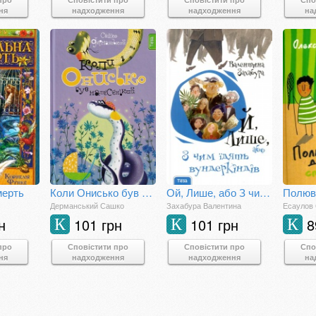
ня
надходження
надходження
на
мерть
Коли Онисько був малесенький. Книжка 4
Ой, Лише, або З чим їдять вундеркіндів
Дерманський Сашко
Захабура Валентина
Есаулов
н
101 грн
101 грн
8
К
К
К
про
Сповістити про
Сповістити про
Спо
ня
надходження
надходження
на