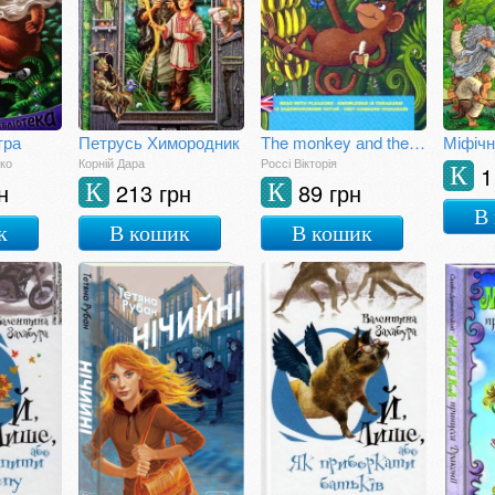
тра
Петрусь Химородник
The monkey аnd the bananas. (Мавпеня та банани)
Міфічн
ко
Корній Дара
Россі Вікторія
1
К
н
213 грн
89 грн
К
К
В
к
В кошик
В кошик