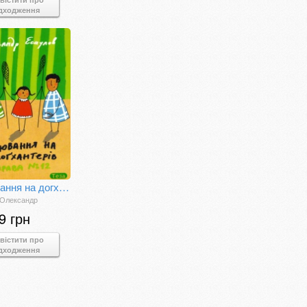
дходження
Полювання на догхантерів. Справа №12
 Олександр
9 грн
вістити про
дходження