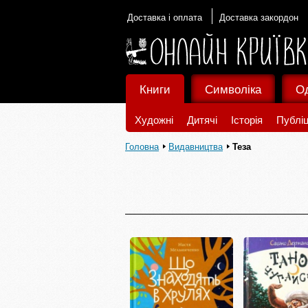
Доставка і оплата
Доставка закордон
Книги
Символіка
О
Художні
Дитячі
Історія
Публіц
Головна
Видавництва
Теза