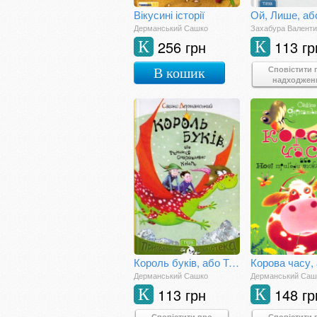
Вікусині історії
Дерманський Сашко
Захабура Валент
256 грн
113 гр
К
К
Сповістити 
В кошик
надходжен
Король буків, або Таємниця Смарагдової Книги
Дерманський Сашко
Дерманський Саш
113 грн
148 гр
К
К
Сповістити про
Сповістити 