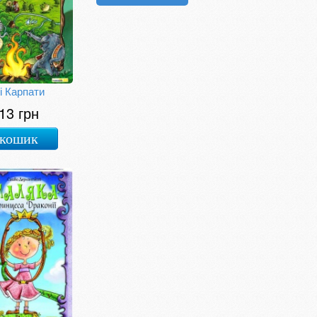
і Карпати
13 грн
 кошик