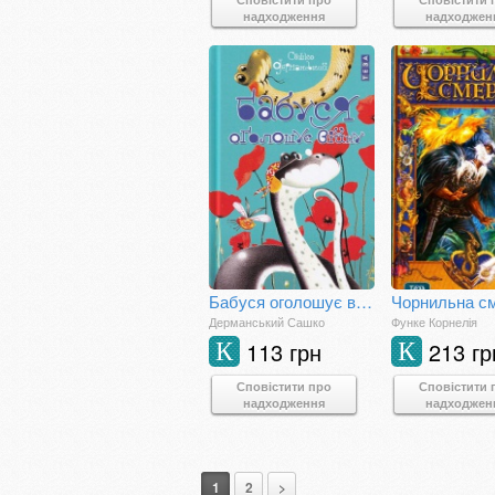
надходження
надходжен
Бабуся оголошує війну
Чорнильна с
Дерманський Сашко
Функе Корнелія
113 грн
213 гр
К
К
Сповістити про
Сповістити 
надходження
надходжен
1
2
>