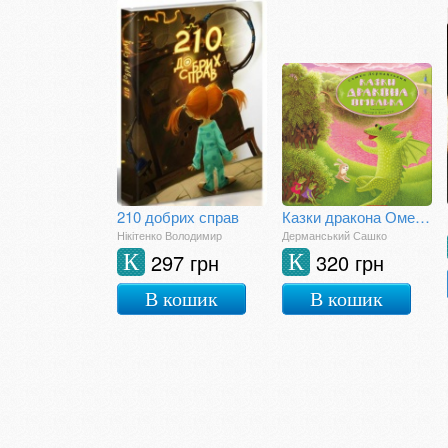
210 добрих справ
Казки дракона Омелька
Нікітенко Володимир
Дерманський Сашко
297 грн
320 грн
К
К
В кошик
В кошик