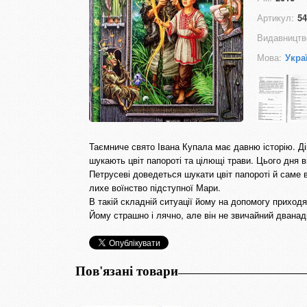
Артикул:
54
Видавництв
Мова:
Укра
Таємниче свято Івана Купала має давню історію. Ді
шукають цвіт папороті та цілющі трави. Цього дня 
Петрусеві доведеться шукати цвіт папороті й саме в
лихе воїнство підступної Мари.
В такій складній ситуації йому на допомогу приходя
Йому страшно і лячно, але він не звичайний дванад
Пов'язані товари