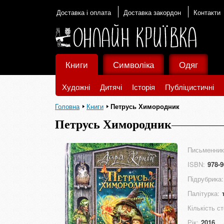
Доставка і оплата
Доставка закордон
Контакти
Книги
Символіка
Одяг
Художні
Дитячі
Історія
Публіцистичні
Головна
Книги
Петрусь Химородник
Петрусь Химородник
Письменник
ISBN:
978-9
Підрубрика:
Палітурка:
Кількість ст
Рік:
2016