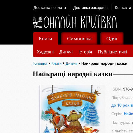
Доставка і оплата
Доставка закордон
Контакти
Книги
Символіка
Одяг
Художні
Дитячі
Історія
Публіцистичні
Головна
Книги
Дитячі
Найкращі народні казки
Найкращі народні казки
ISBN:
978-9
Підрубрика:
до 10 років
Серія:
Найк
Палітурка:
Кількість ст