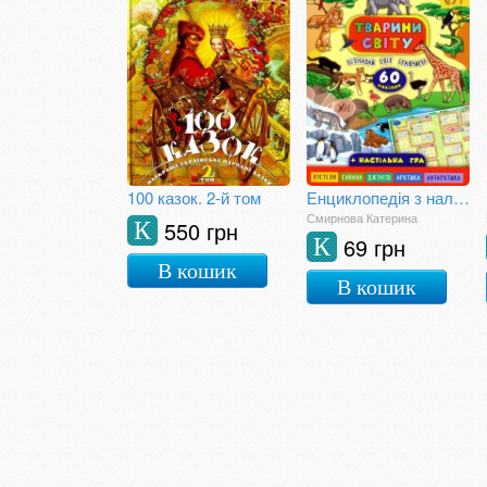
100 казок. 2-й том
Енциклопедія з наліпками.Тварини світу.(+ настільна гра)
Смирнова Катерина
550 грн
К
69 грн
К
В кошик
В кошик