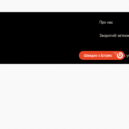
Про нас
Зворотній зв'язо
Користувацька у
Швидко з Бітрікс