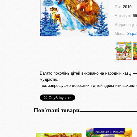
Рік:
2019
Артикул:
55
Видавництв
Мова:
Укра
Багато поколінь дітей виховано на народній казці 
мудрістю.
Тож запрошуємо дорослих і дітей здійснити захоплив
Пов'язані товари