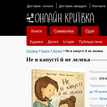
Доставка і оплата
Доставка закордон
Контакти
Книги
Символіка
Одяг
Художні
Дитячі
Історія
Публіцистичні
Головна
Книги
Дитячі
Не в капусті й не лелека
Не в капусті й не лелека
Письменник
ISBN:
978-9
Підрубрика:
до 10 років
Серія:
Кращ
Палітурка: