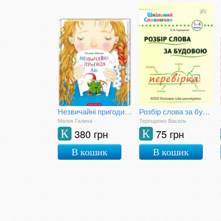
Незвичайні пригоди Алі
Розбір слова за будовою
Малик Галина
Терещенко Василь
380 грн
75 грн
К
К
В кошик
В кошик