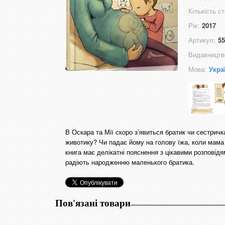
Кількість ст
Рік:
2017
Артикул:
55
Видавництв
Мова:
Укра
В Оскара та Мії скоро з’явиться братик чи сестрич
животику? Чи падає йому на голову їжа, коли мама 
книга має делікатні пояснення з цікавими розповідя
радіють народженню маленького братика.
Пов'язані товари