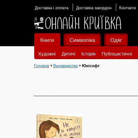
Доставка і оплата
Доставка закордон
Контакти
Книги
Символіка
Одяг
Художні
Дитячі
Історія
Публіцистичні
Головна
Видавництва
Юнісофт