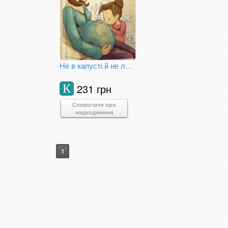
Не в капусті й не лелека
231 грн
К
Сповістити про
надходження
1