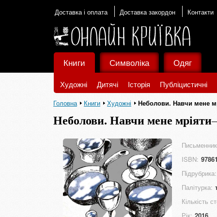
Доставка і оплата
Доставка закордон
Контакти
Книги
Символіка
Одяг
Художні
Дитячі
Історія
Публіцистичні
Головна
Книги
Художні
Неболови. Навчи мене м
Неболови. Навчи мене мріяти
Письменник
ISBN:
9786
Підрубрика:
Палітурка:
Кількість ст
Рік:
2016