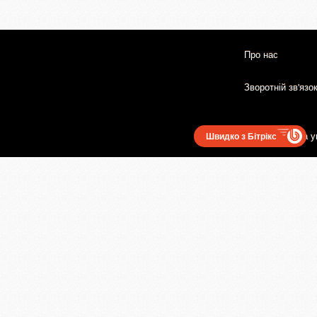
Про нас
Зворотній зв'язо
Користувацька у
Швидко з Бітрікс