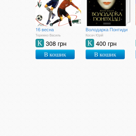
16 весна
Володарка Понтиди
Теремко Василь
Косач Юрій
308 грн
400 грн
К
К
В кошик
В кошик