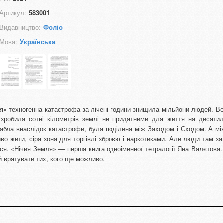
Артикул:
583001
Видавництво:
Фоліо
Мова:
Українська
я» техногенна катастрофа за лічені години знищила мільйони людей. В
 зробила сотні кілометрів землі не_придатними для життя на десятил
лабла внаслідок катастрофи, була поділена між Заходом і Сходом. А м
во жити, сіра зона для торгівлі зброєю і наркотиками. Але люди там з
тися. «Нічия Земля» — перша книга одноіменної тетралогії Яна Валєтова.
й врятувати тих, кого ще можливо.