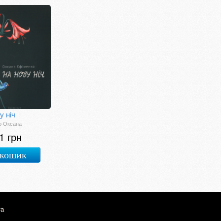
у ніч
о Оксана
1 грн
 кошик
та