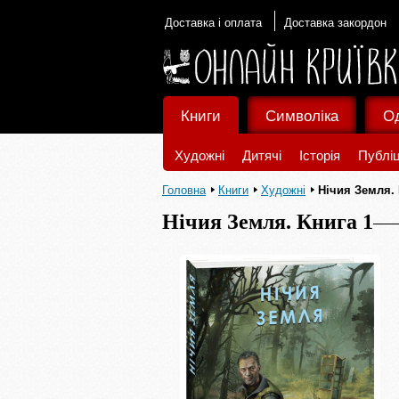
Доставка і оплата
Доставка закордон
Книги
Символіка
О
Художні
Дитячі
Історія
Публіц
Головна
Книги
Художні
Нічия Земля. 
Нічия Земля. Книга 1