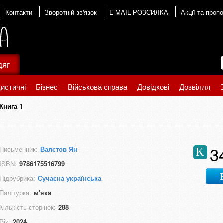
Контакти
Зворотній зв'язок
E-MAIL РОЗСИЛКА
Акції та пропо
дяг
истичні
Бізнес
Військова справа
Довідкові
Дозвілля
Книга 1
3
Письменник:
Валєтов Ян
К
ISBN:
9786175516799
Підрубрика:
Сучасна українська
Палітурка:
м'яка
Кількість сторінок:
288
Рік:
2024