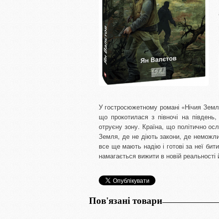
У гостросюжетному романі «Нічия Земл
що прокотилася з півночі на південь,
отруєну зону. Країна, що політично ос
Земля, де не діють закони, де неможли
все ще мають надію і готові за неї би
намагається вижити в новій реальності 
Пов'язані товари