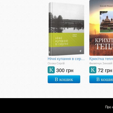
Нічні купання в серпні
Крихітка теп
Осока Сергій
Филипчук Зиновій
300 грн
72 грн
К
К
В кошик
В коши
Про 