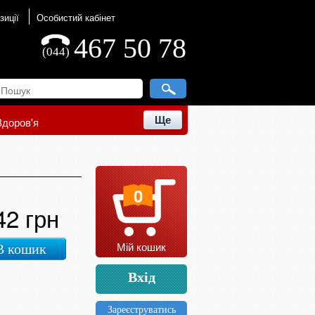
зиції
Особистий кабінет
467 50 78
(044)
Ще
Здоров'я
0
42 грн
Мій кошик
В кошик
Вхід
Зареєструватись