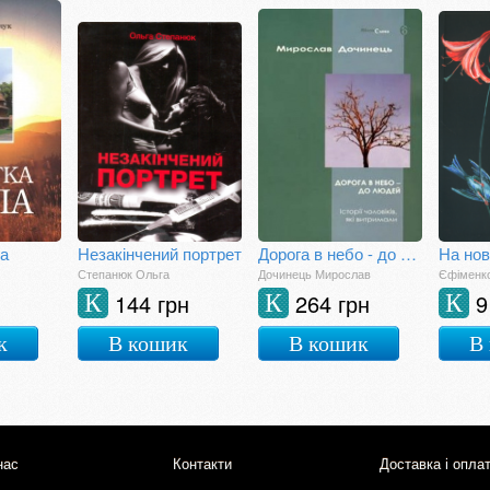
ла
Незакінчений портрет
Дорога в небо - до людей
На нов
Степанюк Ольга
Дочинець Мирослав
Єфіменк
144 грн
264 грн
9
К
К
К
к
В кошик
В кошик
В
нас
Контакти
Доставка і опла