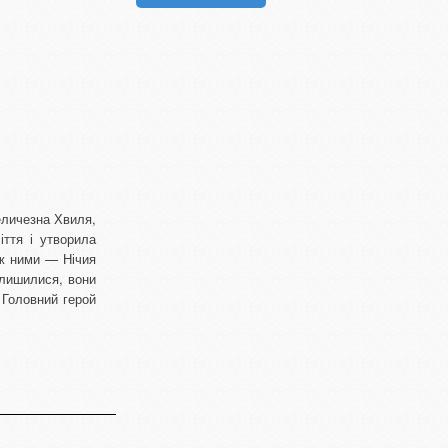
еличезна Хвиля,
іття і утворила
іж ними — Нічия
алишилися, вони
 Головний герой