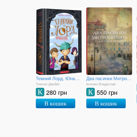
Темний Лорд. Юнацькі роки
Два пасинки Митрополита
Томсон Джеймі
Івченко Владислав
280 грн
550 грн
К
К
В кошик
В кошик