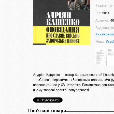
Кількість ст
Рік:
2011
Артикул:
40
Видавництв
Книжковий
Мова:
Укра
Андріян Кащенко — автор багатьох повістей і опові
— «Славні побратими», «Запорозька слава», «На ру
переносить нас у ХVІ століття. Романтичне освітлен
цьому творові великої популярності.
Пов'язані товари