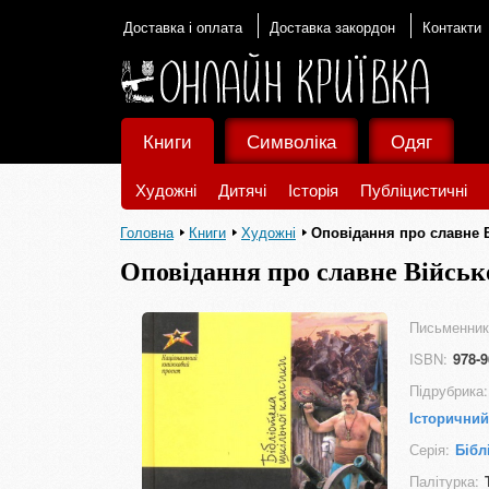
Доставка і оплата
Доставка закордон
Контакти
Книги
Символіка
Одяг
Художні
Дитячі
Історія
Публіцистичні
Головна
Книги
Художні
Оповідання про славне 
Оповідання про славне Військ
Письменник
ISBN:
978-9
Підрубрика:
Історични
Серія:
Бібл
Палітурка: