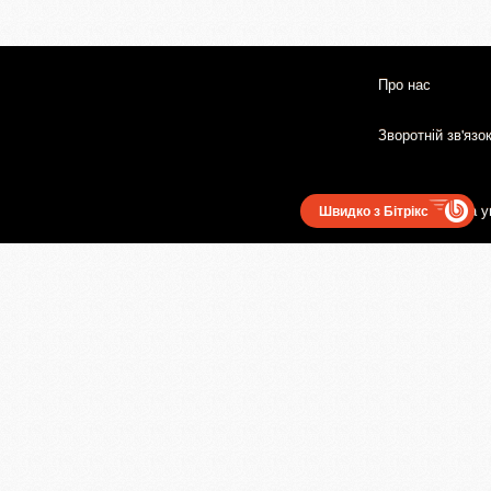
Про нас
Зворотній зв'язо
Користувацька у
Швидко з Бітрікс