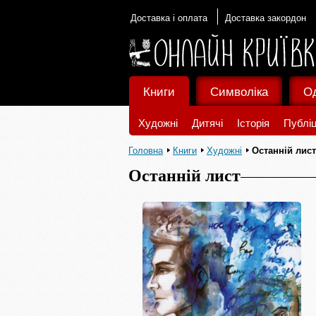
Доставка і оплата
Доставка закордон
Книги
Символіка
О
Художні
Дитячі
Історія
Публіц
Головна
Книги
Художні
Останній лист
Останній лист