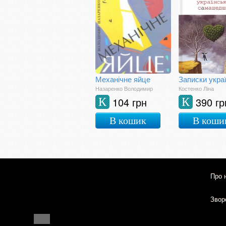
Механічне яйце
Назаренко Володимир
Костенко Ліна
104 грн
390 гр
К
К
В кошик
В коши
Про 
Зворо