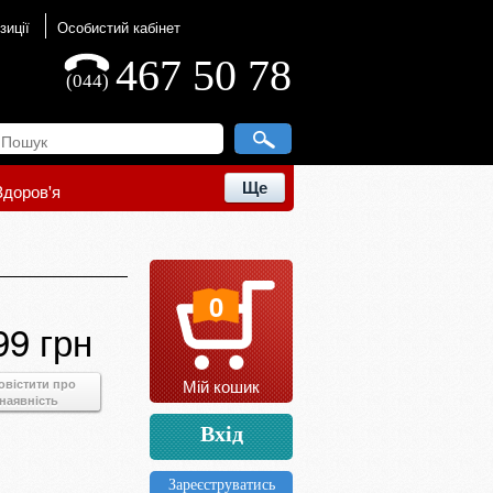
зиції
Особистий кабінет
467 50 78
(044)
Ще
Здоров'я
0
99 грн
Мій кошик
овістити про
наявність
Вхід
Зареєструватись