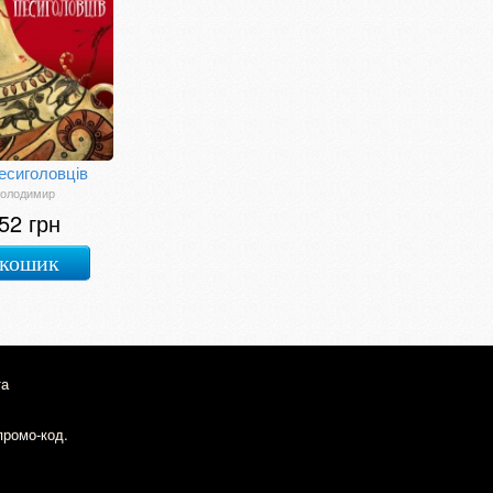
есиголовців
Володимир
52 грн
 кошик
та
промо-код.