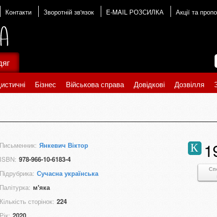
Контакти
Зворотній зв'язок
E-MAIL РОЗСИЛКА
Акції та пропо
дяг
истичні
Бізнес
Військова справа
Довідкові
Дозвілля
1
Письменник:
Янкевич Віктор
К
ISBN:
978-966-10-6183-4
Сп
Підрубрика:
Сучасна українська
Палітурка:
м'яка
Кількість сторінок:
224
Рік:
2020