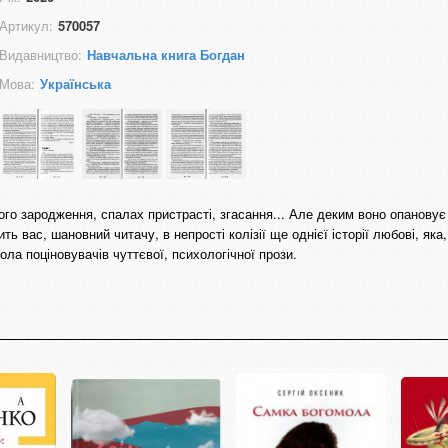
Артикул:
570057
Видавництво:
Навчальна книга Богдан
Мова:
Українська
ого зародження, спалах пристрасті, згасання... Але деким воно опановує
 вас, шановний читачу, в непрості колізії ще однієї історії любові, яка, 
ола поціновувачів чуттєвої, психологічної прози.