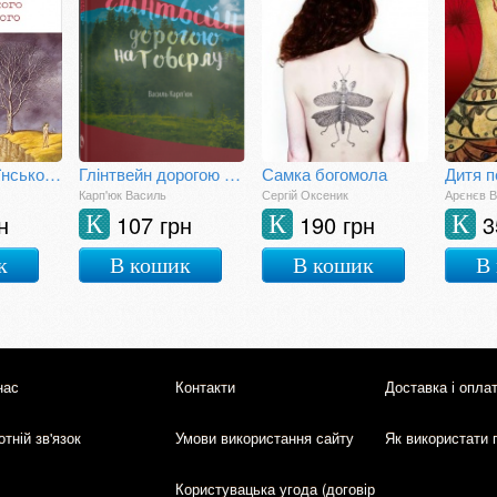
Записки українського самашедшого
Глінтвейн дорогою на Говерлу
Самка богомола
Дитя п
Карп'юк Василь
Сергій Оксеник
Арєнєв 
н
107 грн
190 грн
3
К
К
К
к
В кошик
В кошик
В
нас
Контакти
Доставка і опла
тній зв'язок
Умови використання сайту
Як використати 
Користувацька угода (договір