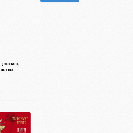
 цілковито,
як і все в