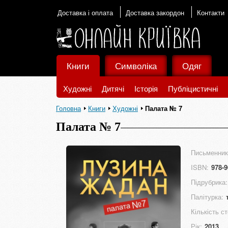
Доставка і оплата
Доставка закордон
Контакти
Книги
Символіка
Одяг
Художні
Дитячі
Історія
Публіцистичні
Головна
Книги
Художні
Палата № 7
Палата № 7
Письменник
ISBN:
978-9
Підрубрика:
Палітурка:
Кількість ст
Рік:
2013