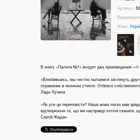
Артикул:
52
Видавництв
Мова:
Укра
В книгу «Палата №7» входят два произведения ««І
«Влюбившись, мы честно пытаемся заглянуть друго
отражение в оконном стекле. Отблеск собственного 
Лада Лузина
«Як усе це переповісти? Наша мова легко нам зрад
відтворюючи те, що ми насправді хотіли сказати, щ
Сергій Жадан