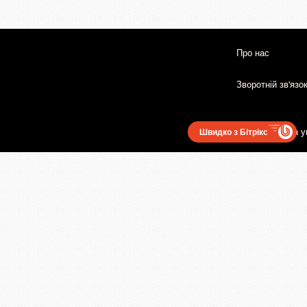
Про нас
Зворотній зв'язо
Користувацька у
Швидко з Бітрікс