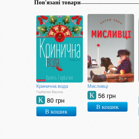
Пов'язані товари
Кринична вода
Мисливці
Горбатюк Василь
56 грн
К
80 грн
К
В кошик
В кошик