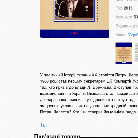
Рік:
2013
Артикул:
53
Видавництв
Мова:
Укра
У політичній історії України ХХ століття Петру Ше
1963 році став першим секретарем ЦК Компартії Укр
тих, хто привів до влади Л. Брежнєва. Виступав пр
інакомислення в Україні. Визнавав сталінський авт
декларованих принципів у відносинах центру і тоді
зміцненню українських національних традицій, шано
Петра Шелеста? Хто і як створив йому імідж "надмірн
Твіт
Пов'язані товари