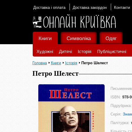
Доставка і оплата
Доставка закордон
Контакти
Книги
Символіка
Одяг
Художні
Дитячі
Історія
Публіцистичні
Головна
Книги
Історія
Петро Шелест
Петро Шелест
Письменник
ISBN:
978-9
Підрубрика:
Серія:
Знам
Палітурка:
Кількість ст