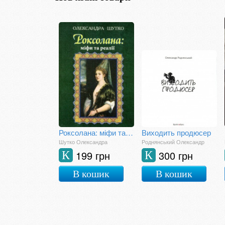
Роксолана: міфи та реалії
Виходить продюсер
Шутко Олександра
Роднянський Олександр
199 грн
300 грн
К
К
В кошик
В кошик