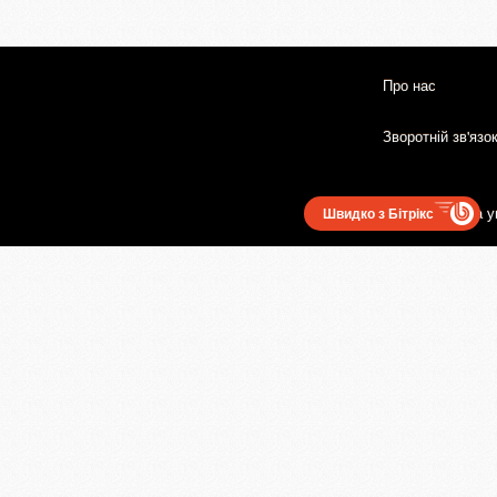
Про нас
Зворотній зв'язо
Користувацька у
Швидко з Бітрікс