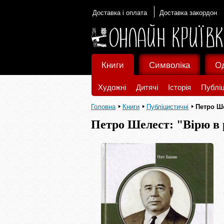
Доставка і оплата
Доставка закордон
Книги
Символіка
О
Художні
Дитячі
Історія
Публіц
Головна
Книги
Публіцистичні
Петро Ше
Петро Шелест: "Вірю в р