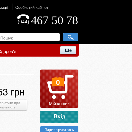
зиції
Особистий кабінет
467 50 78
(044)
Ще
Здоров'я
0
53 грн
Мій кошик
овістити про
наявність
Вхід
Зареєструватись