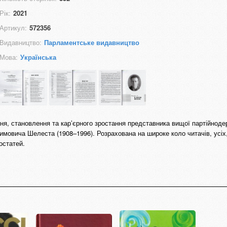
Рік:
2021
Артикул:
572356
Видавництво:
Парламентське видавництво
Мова:
Українська
ня, становлення та кар’єрного зростання представника вищої партійноде
вича Шелеста (1908–1996). Розрахована на широке коло читачів, усіх,
остатей.