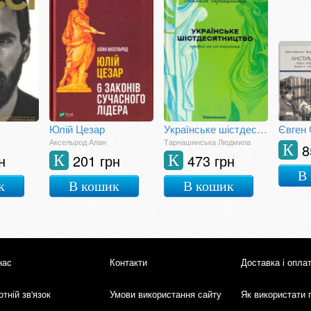
Юлій Цезар
Українське шістдесятництво: профілі на тлі покоління
Аксельрод Алан
Тарнашинська Людмила
8
К
н
201 грн
473 грн
К
К
В
к
В кошик
В кошик
нас
Контакти
Доставка і опла
тній зв'язок
Умови використання сайту
Як використати 