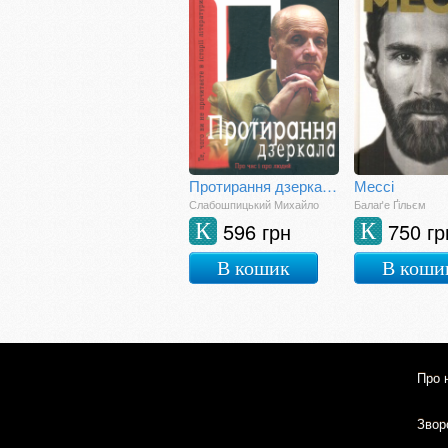
Протирання дзеркала. Те, чого ви не знайдете в історії літератури: спогади
Мессі
Слабошпицький Михайло
Балаґе Ґільєм
596 грн
750 гр
К
К
В кошик
В коши
Про 
Зворо