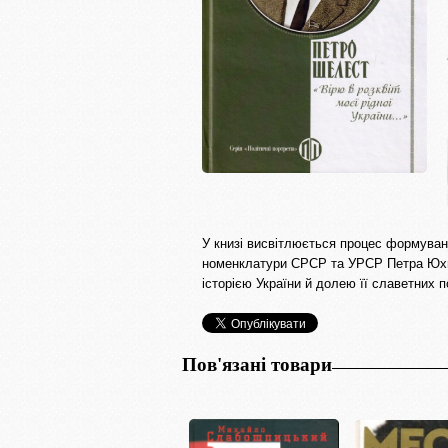
У книзі висвітлюється процес формуван
номенклатури СРСР та УРСР Петра Юхимо
історією України й долею її славетних п
Пов'язані товари