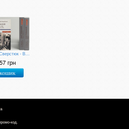
Євген Сверстюк - Валерія Андрієвська. Листування (Двотомник у 3-х книгах)
57 грн
 кошик
та
промо-код.