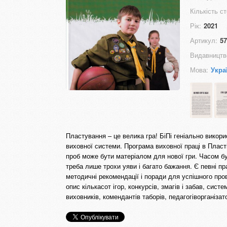
Кількість ст
Рік:
2021
Артикул:
57
Видавництв
Мова:
Укра
Пластування – це велика гра! БіПі геніально вико
виховної системи. Програма виховної праці в Пласт
проб може бути матеріалом для нової гри. Часом бу
треба лише трохи уяви і багато бажання. Є певні пр
методичні рекомендації і поради для успішного пров
опис кількасот ігор, конкурсів, змагів і забав, си
виховників, комендантів таборів, педагогіворганізат