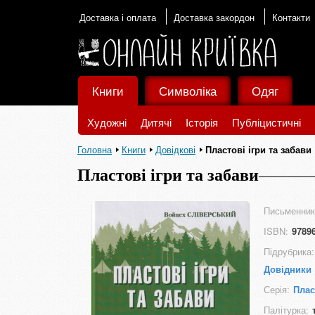
Доставка і оплата
Доставка закордон
Контакти
Книги
Символіка
Одяг
Художні
Дитячі
Історія
Публіцистичні
Головна
Книги
Довідкові
Пластові ігри та забави
Пластові ігри та забави
Письменник
ISBN:
9789
Підрубрика:
Довідники
Серія:
Плас
Палітурка: