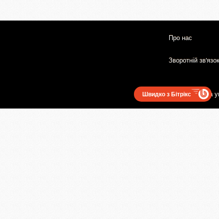
Про нас
Зворотній зв'язо
Користувацька у
Швидко з Бітрікс