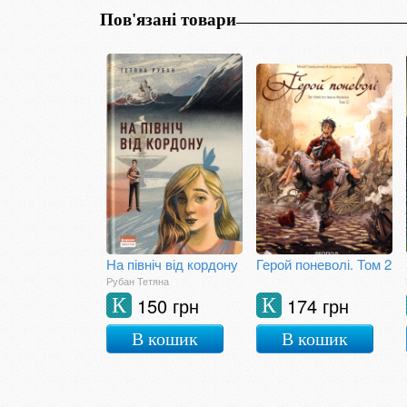
Пов'язані товари
На північ від кордону
Герой поневолі. Том 2
Рубан Тетяна
150 грн
174 грн
К
К
В кошик
В кошик