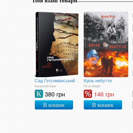
Пов'язані товари
Сад Гетсиманський
Крізь небуття
Багряний Іван
Рута Марія
380 грн
146 грн
К
В кошик
В кошик