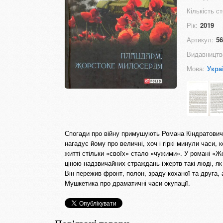
Кількість ст
Рік:
2019
Артикул:
56
Видавництв
Мова:
Укра
Спогади про війну примушують Романа Кіндратовича
нагадує йому про величні, хоч і гіркі минули часи, 
житті стільки «своїх» стало «чужими». У романі «Ж
ціною надзвичайних страждань і жертв такі люді, як
Він пережив фронт, полон, зраду коханої та друга,
Мушкетика про драматичні часи окупації.