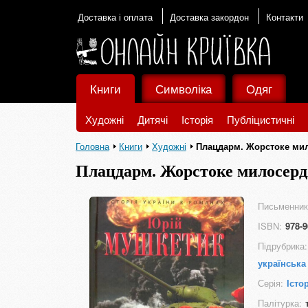
Доставка і оплата
Доставка закордон
Контакти
Книги
Символіка
Одяг
Художні
Дитячі
Історія
Публіцистичні
Головна
Книги
Художні
Плацдарм. Жорстоке ми
Плацдарм. Жорстоке милосерд
Письменник
ISBN:
978-9
Підрубрика:
українська
Серія:
Істо
Палітурка: