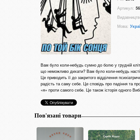
Артикул:
56
Видавництв
Мова:
Укра
Вам було коли-небудь сумно до болю у грудній клі
що неможливо дихати? Вам було коли-небудь настіл
Це приводить її до закритого відділення психіатрич
радість та саму себе. Це сповідь про падіння та пр
«я» проти самого себе. Це також історія одного Ви
Пов'язані товари