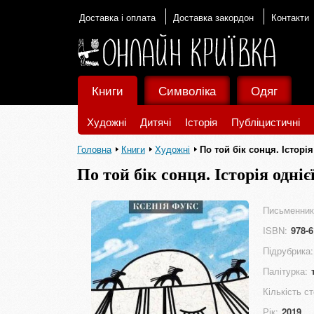
Доставка і оплата
Доставка закордон
Контакти
Книги
Символіка
Одяг
Художні
Дитячі
Історія
Публіцистичні
Головна
Книги
Художні
По той бік сонця. Історія
По той бік сонця. Історія одніє
Письменник
ISBN:
978-6
Підрубрика:
Палітурка:
Кількість ст
Рік:
2019