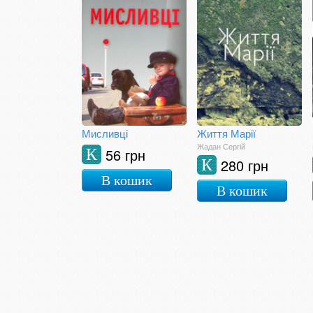
Мисливці
Життя Марії
Жадан Сергій
56 грн
К
280 грн
К
В кошик
В кошик