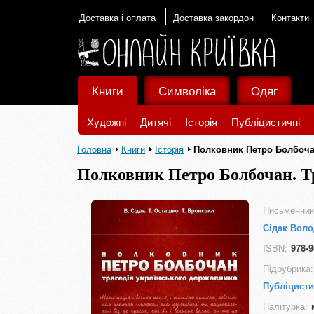
Доставка і оплата
Доставка закордон
Контакти
Книги
Символіка
Одяг
Художні
Дитячі
Історія
Публіцистичні
Головна
Книги
Історія
Полковник Петро Болбочан
Полковник Петро Болбочан. Т
Письменник
Сідак Вол
ISBN:
978-9
Підрубрика:
Публіцисти
Палітурка: