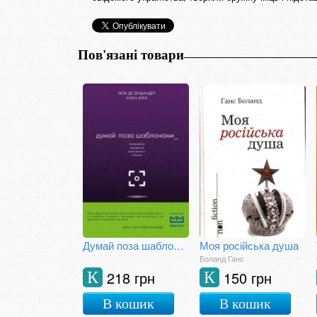
Пов'язані товари
Думай поза шаблонами
Моя російська душа
Боланд Ганс
218 грн
150 грн
К
К
В кошик
В кошик