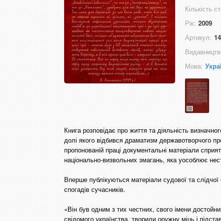
Кількість ст
Рік:
2009
Артикул:
14
Видавництв
Мова:
Укра
Книга розповідає про життя та діяльність визначно
долі якого відбився драматизм державотворчого проц
пропонованій праці документальні матеріали сприя
національно-визвольних змагань, яка уособлює нес
Вперше публікуються матеріали судової та слідчої с
спогадів сучасників.
«Він був одним з тих честних, свого імени достойни
свідомого українства, творили оружну міць і підст