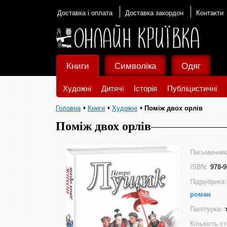
Доставка і оплата
Доставка закордон
Контакти
Книги
Символіка
Одяг
Художні
Дитячі
Історія
Публіцистичні
Головна
Книги
Художні
Поміж двох орлів
Поміж двох орлів
Письменник
ISBN:
978-9
Підрубрика:
роман
Палітурка:
Кількість ст