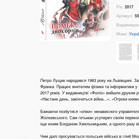
Рік:
2017
Артикул:
55
Видавництв
Мова:
Укра
Петро Лущик народився 1963 року на Львівщині. Зак
Франка. Працює вчителем фізики та інформатики у Со
2017 ро­ків. У видавництві «Фоліо» вийшли друком
«Настане день, закінчиться війна...», «Отроки княж
Бажаючи позбутися «опіки» ненависного управителя,
Жолкевського. Сам гетьман усупереч своїм перекон
іще юним Богданом Хмельницьким, а одного разу він
Чим далі просувається польське військо в глиб Мос