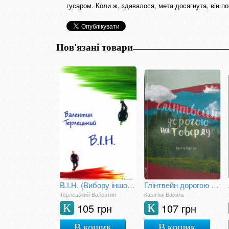
гусаром. Коли ж, здавалося, мета досягнута, він п
Пов'язані товари
В.І.Н. (Вибору іншого немає)
Глінтвейн дорогою на Говерлу
Терлецький Валентин
Карп'юк Василь
105 грн
107 грн
К
К
В кошик
В кошик