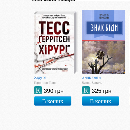
Хірург
Знак біди
Ґеррітсен Тесс
Биков Василь
390 грн
325 грн
К
К
В кошик
В кошик