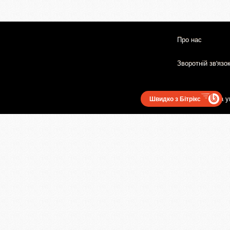
Про нас
Зворотній зв'язо
Користувацька у
Швидко з Бітрікс