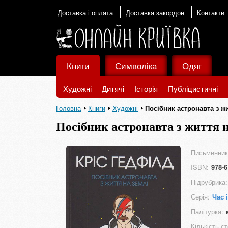
Доставка і оплата
Доставка закордон
Контакти
Книги
Символіка
Одяг
Художні
Дитячі
Історія
Публіцистичні
Головна
Книги
Художні
Посібник астронавта з ж
Посібник астронавта з життя н
Письменник
ISBN:
978-6
Підрубрика:
Серія:
Час 
Палітурка:
Кількість ст