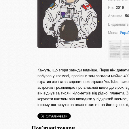
Рік:
2019
Артикул:
56
Видавництв
Мова:
Укра
Кажуть, що згори завжди видніше. Перш ніж давати
побував у космосі, провівши там загалом майже 400
втратив зір і став справжньою зіркою YouTube, вико
астронавт розповідає про власний шлях до зірок: в
він відчув за тисячі кілометрів від рідної планети.
керувати шатлом або виходити у відкритий космос, я
іншому поглянути на власне життя, на його цінності,
Пов'язані товари