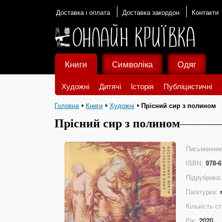
Доставка і оплата
Доставка закордон
Контакти
Книги
Символіка
Одяг
Художні
Дитячі
Історія
Публіцистичні
Головна
Книги
Художні
Прісний сир з полином
Прісний сир з полином
Письменник
ISBN:
978-6
Підрубрика:
Палітурка:
Кількість ст
Рік:
2020