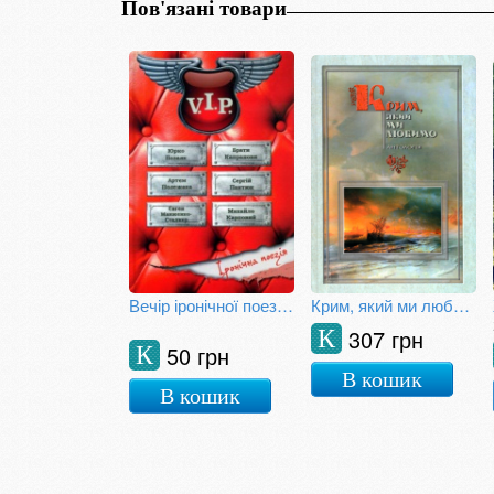
Пов'язані товари
Вечір іронічної поезії V.I.P.
Крим, який ми любимо
307 грн
К
50 грн
К
В кошик
В кошик