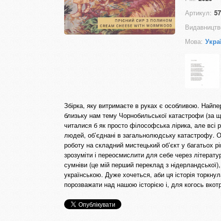
Артикул:
57
Видавництв
Мова:
Укра
Збірка, яку витримаєте в руках є особливою. Найпе
близьку нам тему Чорнобильської катастрофи (за щ
читалися б як просто філософська лірика, але всі 
людей, об’єднані в загальнолюдську катастрофу. Ос
роботу на складний мистецький об’єкт у багатьох рі
зрозуміти і переосмислити для себе через літерат
сумніви (це мій перший переклад з нідерландської)
українською. Дуже хочеться, аби ця історія торкну
порозважати над нашою історією і, для когось вкот