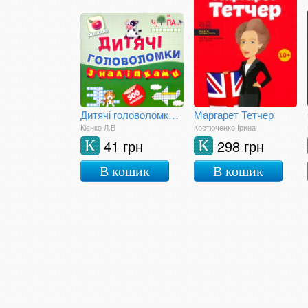
Дитячі головоломки з наліпками. Книга 1
Маргарет Тетчер
Кієнко Л.В
Костюченко Ірина
41 грн
298 грн
К
К
В кошик
В кошик