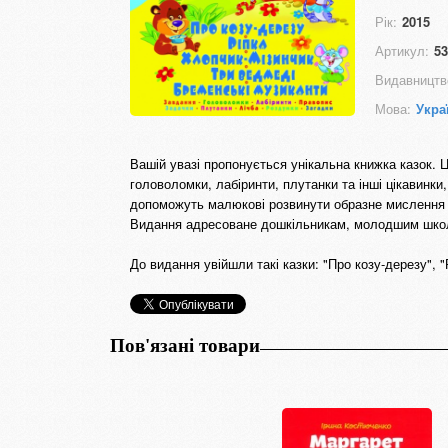
Рік:
2015
Артикул:
53
Видавництв
Мова:
Укра
Вашій увазі пропонується унікальна книжка казок. Ц
головоломки, лабіринти, плутанки та інші цікавинк
допоможуть малюкові розвинути образне мислення і
Видання адресоване дошкільникам, молодшим школя
До видання увійшли такі казки: "Про козу-дерезу", "
Пов'язані товари