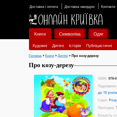
Доставка і оплата
Доставка закордон
Контакти
Книги
Символіка
Одяг
Художні
Дитячі
Історія
Публіцистичні
Головна
Книги
Дитячі
Про козу-дерезу
Про козу-дерезу
ISBN:
978-6
Підрубрика:
до 10 років
Серія:
Розу
Палітурка:
Кількість ст