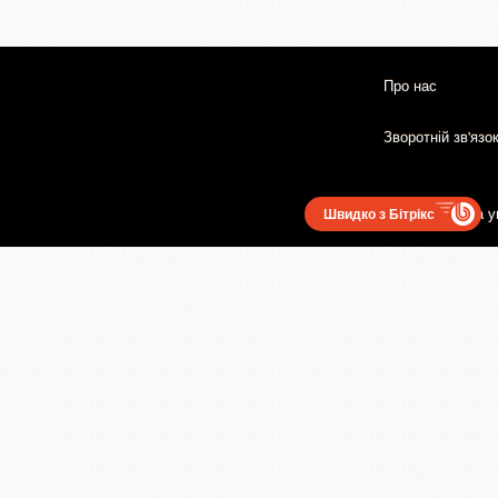
Про нас
Зворотній зв'язо
Користувацька у
Швидко з Бітрікс