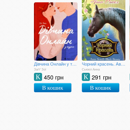
Дівчина Онлайн у турне
Чорний красень. Автобіографія коня
Заґґ Зої
Сьюел Анна
450 грн
291 грн
К
К
В кошик
В кошик