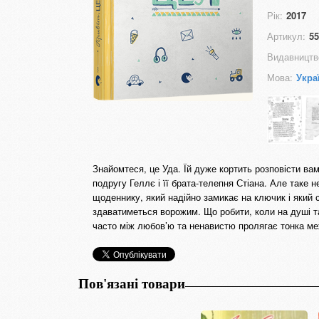
Рік:
2017
Артикул:
55
Видавництв
Мова:
Укра
Знайомтеся, це Уда. Їй дуже кортить розповісти вам 
подругу Геллє і її брата-телепня Стіана. Але таке
щоденнику, який надійно замикає на ключик і який 
здаватиметься ворожим. Що робити, коли на душі та
часто між любов’ю та ненавистю пролягає тонка м
Пов'язані товари