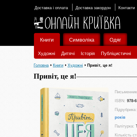
Доставка і оплата
Доставка закордон
Контакти
Книги
Символіка
Одяг
Художні
Дитячі
Історія
Публіцистичні
Головна
Книги
Художні
Привіт, це я!
Привіт, це я!
Письменник
ISBN:
978-6
Підрубрика:
років
Палітурка:
Кількість ст